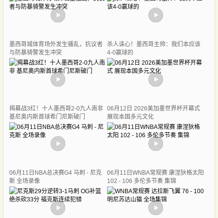
墨西哥城体育场外发生骚乱，抗议者
杀人诛心！墨西哥主帅：我们本应该
与防暴骑警发生冲突
4-0赢球的
揭幕战3红！十人墨西哥2-0九人南非
06月12日 2026美加墨世界杯开幕式
基尼奥内斯首球希门尼斯破门
展现本国多元文化
06月11日NBA总决赛G4 马刺 - 尼克
06月11日WNBA常规赛 康涅狄格太阳
斯 全场录像
102 - 106 多伦多节奏 集锦