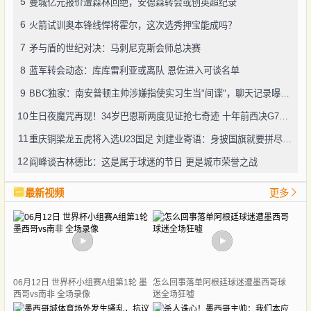
5
曼城亿元报价遭森林回绝，安德森转会或创英超纪录
6
火箭试训奥本锋线悍将霍尔，这次选秀押宝能成吗？
7
矛与盾的世纪对决：马刺尼克斯会师总决赛
8
蓝军转会动态：库库雷利亚或离队 恩佐进入可谈名单
9
BBC独家：南安普顿主帅涉嫌指使实习生当"间谍"，聊天记录曝光引轩然大波
10
生日夜魔咒再现！34岁巴恩斯两度见证抢七奇迹 十年前西决G7也曾送雷霆回家
11
重庆铜梁龙五虎将入选U23国足 刘建业寄语：身披国旗就要拼尽全力
12
阎峰谈吉林德比：这是属于球迷的节日 更是城市荣誉之战
最新视频
更多
06月12日 世界杯小组赛A组第1轮 墨
怎么回事落单阿根廷球迷遭墨西哥球
西哥vs南非 全场录像
迷全场狂嘘