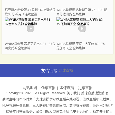
尼克斯29分逆转3-1马刺 OG补篮绝杀
WNBA常规赛 达拉斯飞翼 76 - 100 明
砍33分 福克斯连续犯错
尼苏达山猫 全场集锦
WNBA常规赛 菲尼克斯水星81 - 87金
WNBA常规赛 亚特兰大梦想 82 - 75
州女武神 全场集锦
芝加哥天空 全场集锦
友情链接
劲球直播
网站地图
劲球直播
篮球直播
足球直播
Copyright © 2026 . All Rights Reserved. 关于我们
劲球直播
版权所有
劲球直播网24小时为广大球迷提供足球直播在线观看、篮球直播吧无插件、
NBA视频免费直播、五大联赛比赛录像回放、意甲赛程赛果、英超积分榜射
手榜等实时赛事服务，录像回放和资讯完全绿色安全无插件，稳定安全的直