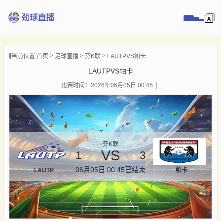
页
当前位置:
首页
足球直播
芬K联
LAUTPVS帕卡
直播
LAUTPVS帕卡
直播
比赛时间：2026年06月05日 00:45
录像
新闻
芬K联
VS
1
3
06月05日 00:45
已结束
LAUTP
帕卡