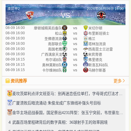
澳昆甲2
2026年08月09日 16:00
VS
vs
08-09 16:00
摩顿城精英后备队
米切尔顿
vs
08-09 16:00
松山
布里斯班骑士
vs
08-09 16:00
圣佛德流浪
格兰
vs
08-09 16:00
南部联合
塔林加流浪
vs
08-09 16:00
南国老鹰
西南昆士兰达雷
vs
08-09 16:00
广西漓泉天龙
来宾育德
vs
08-09 16:15
布尔诺B队
弗里德克
vs
08-09 16:15
奥林莫斯B队
斯洛瓦科B队
vs
08-09 16:15
卡尔维纳B队
乌赫尔斯基
资讯推荐
更多
1
麦坎茨犀利点评文班亚马：别再迷恋低位单打，字母哥式打法才是未来
2
广厦溃败后暗流涌动 朱俊龙成广东锋线补强头号目标
3
金华主场迎战泰国，国足祭出4231阵型：张玉宁突前，韦世豪左路驰骋
4
武磊百场里程碑背后的数字真相：36球射手王的效率困境