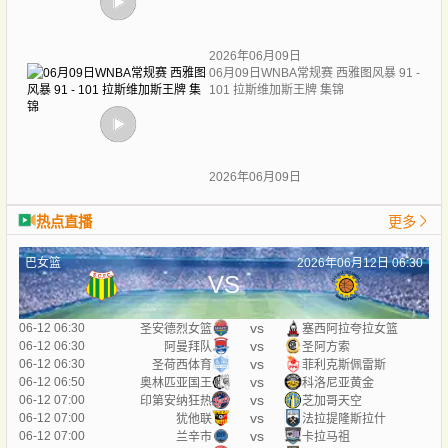
2026年06月09日
06月09日WNBA常规赛 西雅图风暴 91 -
101 拉斯维加斯王牌 集锦
2026年06月09日
热点直播
更多
巴女篮
2026年06月12日 06:30
VS
vs
06-12 06:30
圣安德烈女篮
塞西阿拉夸拉女篮
vs
06-12 06:30
阿曼拜队
圣阿方索
vs
06-12 06:30
圣荷西体育
菲利克斯佩雷斯
vs
06-12 06:50
奥林匹亚国王
科洛尼亚黄金
vs
06-12 07:00
印第安纳狂热
芝加哥天空
vs
06-12 07:00
犹他联
法拉提隆斯拉什
vs
06-12 07:00
兰辛市
卡拉马祖