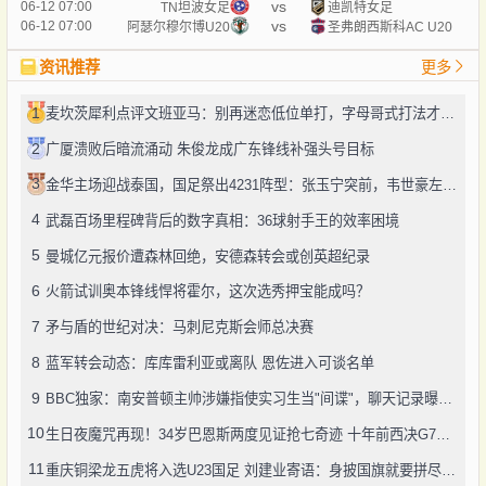
vs
06-12 07:00
TN坦波女足
迪凯特女足
vs
06-12 07:00
阿瑟尔穆尔博U20
圣弗朗西斯科AC U20
资讯推荐
更多
1
麦坎茨犀利点评文班亚马：别再迷恋低位单打，字母哥式打法才是未来
2
广厦溃败后暗流涌动 朱俊龙成广东锋线补强头号目标
3
金华主场迎战泰国，国足祭出4231阵型：张玉宁突前，韦世豪左路驰骋
4
武磊百场里程碑背后的数字真相：36球射手王的效率困境
5
曼城亿元报价遭森林回绝，安德森转会或创英超纪录
6
火箭试训奥本锋线悍将霍尔，这次选秀押宝能成吗？
7
矛与盾的世纪对决：马刺尼克斯会师总决赛
8
蓝军转会动态：库库雷利亚或离队 恩佐进入可谈名单
9
BBC独家：南安普顿主帅涉嫌指使实习生当"间谍"，聊天记录曝光引轩然大波
10
生日夜魔咒再现！34岁巴恩斯两度见证抢七奇迹 十年前西决G7也曾送雷霆回家
11
重庆铜梁龙五虎将入选U23国足 刘建业寄语：身披国旗就要拼尽全力