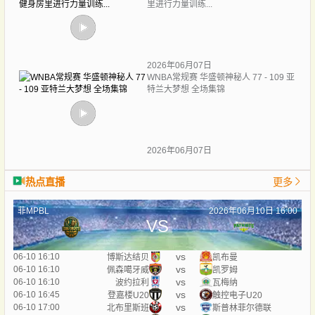
里进行力量训练...
2026年06月07日
WNBA常规赛 华盛顿神秘人 77 - 109 亚
特兰大梦想 全场集锦
2026年06月07日
热点直播
更多
菲MPBL
2026年06月10日 16:00
VS
vs
06-10 16:10
博斯达结贝
凯布曼
vs
06-10 16:10
佩森噶牙威
凯罗姆
vs
06-10 16:10
波约拉利
瓦梅纳
vs
06-10 16:45
登嘉楼U20
触控电子U20
vs
06-10 17:00
北布里斯班
斯普林菲尔德联