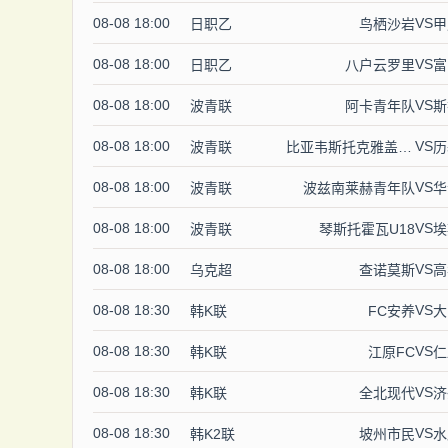
08-08 18:00
VS
日职乙
鸟栖沙岩
甲
08-08 18:00
VS
日职乙
八户云罗里
富
08-08 18:00
VS
波青联
阿卡青年队
斯
08-08 18:00
VS
波青联
比亚韦斯托克雅盖隆青年队
历
08-08 18:00
VS
波青联
波兹南莱赫青年队
华
08-08 18:00
VS
波青联
琴斯托霍瓦U18
08-08 18:00
VS
乌克超
查诺莫斯
高
08-08 18:30
VS
韩K联
FC安养
大
08-08 18:30
VS
韩K联
江原FC
仁
08-08 18:30
VS
韩K联
全北现代
济
08-08 18:30
VS
韩K2联
坡州市民
水