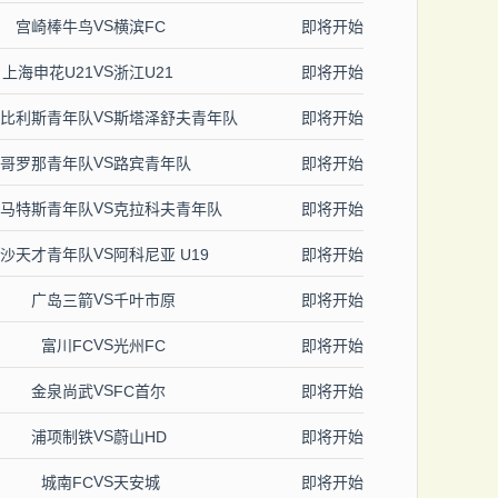
VS
宫崎棒牛鸟
横滨FC
即将开始
VS
上海申花U21
浙江U21
即将开始
VS
比利斯青年队
斯塔泽舒夫青年队
即将开始
VS
哥罗那青年队
路宾青年队
即将开始
VS
马特斯青年队
克拉科夫青年队
即将开始
VS
沙天才青年队
阿科尼亚 U19
即将开始
VS
广岛三箭
千叶市原
即将开始
VS
富川FC
光州FC
即将开始
VS
金泉尚武
FC首尔
即将开始
VS
浦项制铁
蔚山HD
即将开始
VS
城南FC
天安城
即将开始