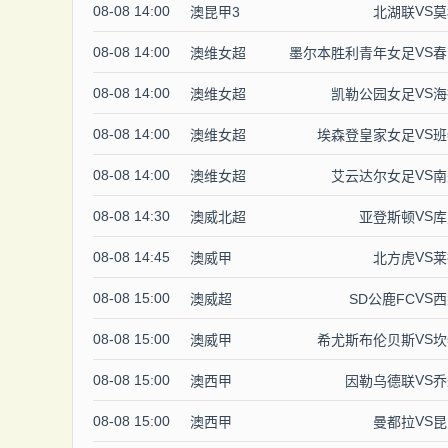
08-08 14:00
VS
澳昆甲3
北湖联
莫
08-08 14:00
VS
澳维女超
墨尔本胜利青年女足
春
08-08 14:00
VS
澳维女超
凯勒公园女足
海
08-08 14:00
VS
澳维女超
埃森登皇家女足
班
08-08 14:00
VS
澳维女超
艾云达尔女足
南
08-08 14:30
VS
澳威北超
亚登斯顿
库
08-08 14:45
VS
澳威甲
北方虎
莱
08-08 15:00
VS
澳威超
SD公鹿FC
西
08-08 15:00
VS
澳威甲
希尤斯布伦贝斯
坎
08-08 15:00
VS
澳西甲
因勒乌德联
乔
08-08 15:00
VS
澳西甲
曼都拉
昆