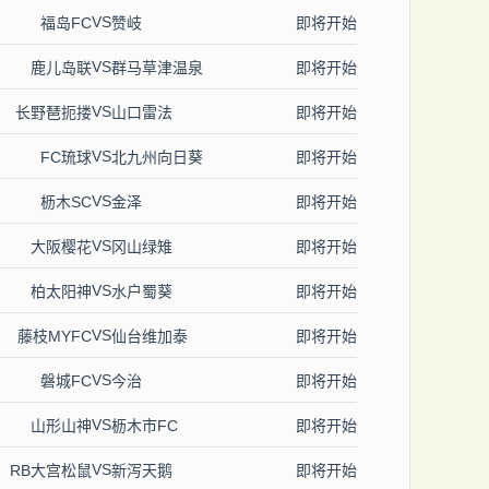
VS
福岛FC
赞岐
即将开始
VS
鹿儿岛联
群马草津温泉
即将开始
VS
长野琶扼搂
山口雷法
即将开始
VS
FC琉球
北九州向日葵
即将开始
VS
枥木SC
金泽
即将开始
VS
大阪樱花
冈山绿雉
即将开始
VS
柏太阳神
水户蜀葵
即将开始
VS
藤枝MYFC
仙台维加泰
即将开始
VS
磐城FC
今治
即将开始
VS
山形山神
枥木市FC
即将开始
VS
RB大宫松鼠
新泻天鹅
即将开始