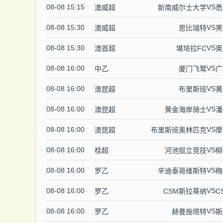
08-08 15:15
VS
澳威超
新南威尔士大学
悉
08-08 15:30
VS
澳威超
思比瑞特
黑
08-08 15:30
VS
澳首超
堪培拉FC
奥
08-08 16:00
VS
中乙
厦门飞鹭
广
08-08 16:00
VS
澳昆超
布里斯班
黄
08-08 16:00
VS
澳昆超
黄金海岸骑士
潘
08-08 16:00
VS
澳昆超
布里斯班奥林匹克
摩
08-08 16:00
VS
桂超
河池挺立竞技
柳
08-08 16:00
VS
罗乙
辛迪泰哥维斯特
梅
08-08 16:00
VS
罗乙
CSM斯拉蒂纳
08-08 16:00
VS
罗乙
赫曼施塔特
斯