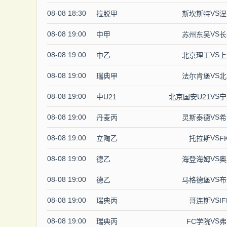
08-08 18:30
VS
拉脱甲
斯坎斯特
涅
08-08 19:00
VS
中甲
苏州东吴
长
08-08 19:00
VS
中乙
北京理工
上
08-08 19:00
VS
瑞典甲
法尔肯堡
北
08-08 19:00
VS
中U21
北京国安U21
宁
08-08 19:00
VS
丹麦丙
灵斯泰德
希
08-08 19:00
VS
立陶乙
托拉斯
F
08-08 19:00
VS
德乙
海登海姆
奥
08-08 19:00
VS
德乙
马格德堡
布
08-08 19:00
VS
瑞典丙
哥连斯
I
08-08 19:00
VS
瑞典丙
FC学院
弗