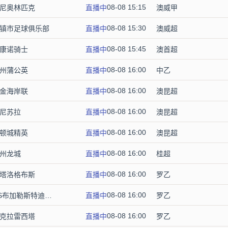
08-08 15:15
尼奥林匹克
直播中
澳威甲
08-08 15:30
镇市足球俱乐部
直播中
澳威超
08-08 15:45
康诺骑士
直播中
澳首超
08-08 16:00
州蒲公英
直播中
中乙
08-08 16:00
金海岸联
直播中
澳昆超
08-08 16:00
尼苏拉
直播中
澳昆超
08-08 16:00
顿城精英
直播中
澳昆超
08-08 16:00
州龙城
直播中
桂超
08-08 16:00
塔洛格布斯
直播中
罗乙
08-08 16:00
CS布加勒斯特迪纳摩
直播中
罗乙
08-08 16:00
克拉雷西塔
直播中
罗乙