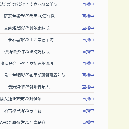
VS
达尔维奇希尔
麦克亚瑟公羊队
直播中
VS
萨瑟兰鲨鱼
悉尼FC青年队
直播中
VS
莫纳洛黑豹
贝尔康纳联
直播中
VS
长春喜都
山西崇德荣海
直播中
VS
伊斯顿沙伯
温纳姆狼队
直播中
VS
魔法联合TFA
罗切达尔流浪
直播中
VS
昆士兰狮队
布里斯班狮吼青年队
直播中
VS
贵港浔郁
贺州青年人
直播中
VS
康戈迪亚齐安
拜侯尔
直播中
VS
塔古穆里斯
苏西瓦
直播中
VS
AFC金属布佐
阿富马齐
直播中