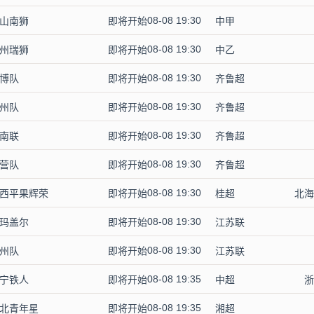
08-08 19:30
山南狮
即将开始
中甲
08-08 19:30
州瑞狮
即将开始
中乙
08-08 19:30
博队
即将开始
齐鲁超
08-08 19:30
州队
即将开始
齐鲁超
08-08 19:30
南联
即将开始
齐鲁超
08-08 19:30
营队
即将开始
齐鲁超
08-08 19:30
西平果辉荣
即将开始
桂超
北海
08-08 19:30
玛盖尔
即将开始
江苏联
08-08 19:30
州队
即将开始
江苏联
08-08 19:35
宁铁人
即将开始
中超
浙
08-08 19:35
北青年星
即将开始
湘超