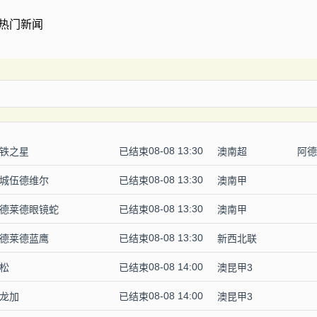
热门新闻
08-08 13:30
铁之星
已结束
澳南超
阿德
08-08 13:30
城伍德维尔
已结束
澳南甲
08-08 13:30
德莱德眼镜蛇
已结束
澳南甲
08-08 13:30
德莱德蓝鹰
已结束
新西北联
08-08 14:00
松
已结束
澳昆甲3
08-08 14:00
龙加
已结束
澳昆甲3