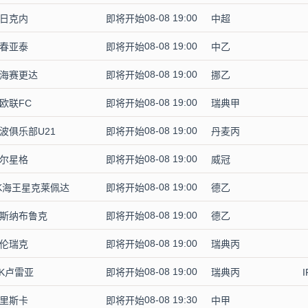
08-08 19:00
日克内
即将开始
中超
08-08 19:00
春亚泰
即将开始
中乙
08-08 19:00
海赛更达
即将开始
挪乙
08-08 19:00
欧联FC
即将开始
瑞典甲
08-08 19:00
波俱乐部U21
即将开始
丹麦丙
08-08 19:00
尔星格
即将开始
威冠
08-08 19:00
K海王星克莱佩达
即将开始
德乙
08-08 19:00
斯纳布鲁克
即将开始
德乙
08-08 19:00
伦瑞克
即将开始
瑞典丙
08-08 19:00
FK卢雷亚
即将开始
瑞典丙
08-08 19:30
里斯卡
即将开始
中甲