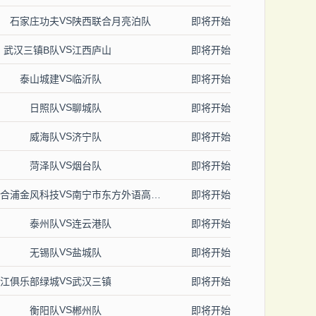
VS
石家庄功夫
陕西联合月亮泊队
即将开始
VS
武汉三镇B队
江西庐山
即将开始
VS
泰山城建
临沂队
即将开始
VS
日照队
聊城队
即将开始
VS
威海队
济宁队
即将开始
VS
菏泽队
烟台队
即将开始
VS
合浦金风科技
南宁市东方外语高级中学
即将开始
VS
泰州队
连云港队
即将开始
VS
无锡队
盐城队
即将开始
VS
江俱乐部绿城
武汉三镇
即将开始
VS
衡阳队
郴州队
即将开始