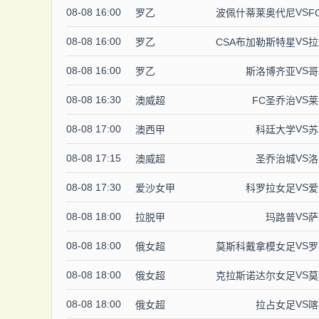
08-08 16:00
VS
罗乙
波佩什蒂莱奥代尼
F
08-08 16:00
VS
罗乙
CSA布加勒斯特星
拉
08-08 16:00
VS
罗乙
斯洛博齐亚
哥
08-08 16:30
VS
澳威超
FC圣乔治
莱
08-08 17:00
VS
澳西甲
科廷大学
苏
08-08 17:15
VS
澳威超
圣乔治城
洛
08-08 17:30
VS
爱沙女甲
科罗拉女足
爱
08-08 18:00
VS
拉脱甲
玛路普
萨
08-08 18:00
VS
俄女超
莫斯科戴拿模女足
罗
08-08 18:00
VS
俄女超
克拉斯诺达尔女足
莫
08-08 18:00
VS
俄女超
拉占女足
喀