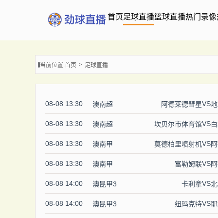
首页
足球直播
篮球直播
热门录像
当前位置:
首页
足球直播
08-08 13:30
VS
澳南超
阿德莱德彗星
地
08-08 13:30
VS
澳南超
坎贝尔市体育馆
白
08-08 13:30
VS
澳南甲
莫德柏里喷射机
阿
08-08 13:30
VS
澳南甲
富勒姆联
阿
08-08 14:00
VS
澳昆甲3
卡利拿
北
08-08 14:00
VS
澳昆甲3
纽玛克特
耶