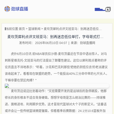
页
当前位置:
首页
篮球新闻
麦坎茨犀利点评文班亚马：别再迷恋低位单打，字母哥式打法才是未来
直播
麦坎茨犀利点评文班亚马：别再迷恋低位单打，字母哥式打法才是未来
直播
发布时间： 2026年06月10日 04:07
来源：劲球直播网
录像
新闻
虎扑6月10日讯 前NBA球员拉沙德-麦坎茨最近在节目中语出惊人，对马
刺新星维克托-文班亚马的打法提出了颠覆性建议。这位以犀利观点著称的评
论员直言不讳地表示："听着，沙克和巴克利那些'把他扔到低位去'的老派建议
该收起来了。看看现在联盟的趋势，一个能投出40%三分命中率的七尺长人，
干嘛非要在禁区肉搏？"
麦坎茨边说边比划着动作："文班需要开发的是运球后的急停跳投，他那
修长的身形根本不适合背身硬凿。想想字母哥是怎么统治比赛的——持球推
进、面框进攻、利用脚步优势。这才是现代篮球对大个子的新定义。"这番话
或许会让一些传统篮球拥趸皱眉，但看看季后赛数据：24.1分10.6篮板外加