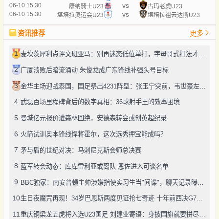
vs
06-10 15:30
康纳骑士U23
古玛老虎U23
vs
06-10 15:30
堪培拉奥运会U23
堪培拉祖云达斯U23
资讯推荐
更多
1
麦坎茨犀利点评文班亚马：别再迷恋低位单打，字母哥式打法才是未来
2
广厦溃败后暗流涌动 朱俊龙成广东锋线补强头号目标
3
金华主场迎战泰国，国足祭出4231阵型：张玉宁突前，韦世豪左路驰骋
4
武磊百场里程碑背后的数字真相：36球射手王的效率困境
5
曼城亿元报价遭森林回绝，安德森转会或创英超纪录
6
火箭试训奥本锋线悍将霍尔，这次选秀押宝能成吗？
7
矛与盾的世纪对决：马刺尼克斯会师总决赛
8
蓝军转会动态：库库雷利亚或离队 恩佐进入可谈名单
9
BBC独家：南安普顿主帅涉嫌指使实习生当"间谍"，聊天记录曝光引轩然大波
10
生日夜魔咒再现！34岁巴恩斯两度见证抢七奇迹 十年前西决G7也曾送雷霆回家
11
重庆铜梁龙五虎将入选U23国足 刘建业寄语：身披国旗就要拼尽全力