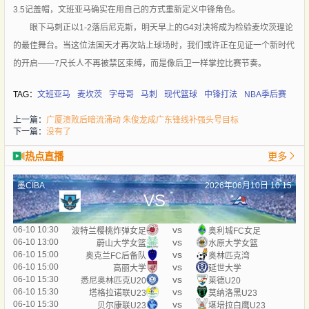
3.5记盖帽，文班亚马确实在用自己的方式重新定义中锋角色。
眼下马刺正以1-2落后尼克斯，明天早上的G4对决将成为检验麦坎茨理论
的最佳舞台。当这位法国天才再次站上球场时，我们或许正在见证一个新时代
的开启——7尺长人不再被禁区束缚，而是像后卫一样掌控比赛节奏。
TAG：
文班亚马
麦坎茨
字母哥
马刺
现代篮球
中锋打法
NBA季后赛
上一篇：
广厦溃败后暗流涌动 朱俊龙成广东锋线补强头号目标
下一篇：
没有了
热点直播
更多
墨CIBA
2026年06月10日 10:15
VS
vs
06-10 10:30
波特兰樱桃炸弹女足
奥利城FC女足
vs
06-10 13:00
蔚山大学女篮
水原大学女篮
vs
06-10 15:00
奥克兰FC后备队
奥林匹克湾
vs
06-10 15:00
高丽大学
延世大学
vs
06-10 15:30
悉尼奥林匹克U20
莱德U20
vs
06-10 15:30
塔格拉诺联U23
莫纳洛黑U23
vs
06-10 15:30
贝尔康联U23
堪培拉白鹰U23