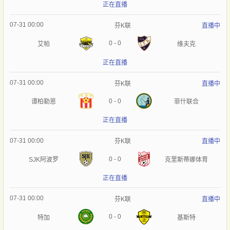
正在直播
07-31 00:00
芬K联
直播中
0
-
0
艾帕
维夫克
正在直播
07-31 00:00
芬K联
直播中
0
-
0
谭柏勒恩
菲什联合
正在直播
07-31 00:00
芬K联
直播中
0
-
0
SJK阿波罗
克里斯蒂娜体育
正在直播
07-31 00:00
芬K联
直播中
0
-
0
特加
基斯特