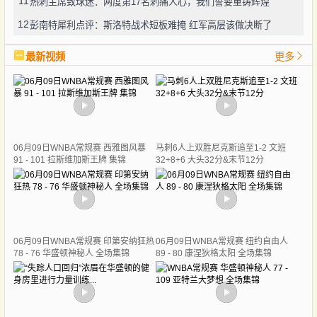
11
热刺主席致球迷：两度第17名刺痛人心，我们誓要重铸辉煌
12
彭南特犀利点评：斯洛特战术短板难掩 红军高层该做决断了
最新视频
更多
06月09日WNBA常规赛 西雅图风暴
马刺6人上双胜尼克斯追至1-2 文班
91 - 101 拉斯维加斯王牌 集锦
32+8+6 大头32分&末节12分
06月09日WNBA常规赛 印第安纳狂热
06月09日WNBA常规赛 纽约自由人
78 - 76 华盛顿神秘人 全场集锦
89 - 80 康涅狄格太阳 全场集锦