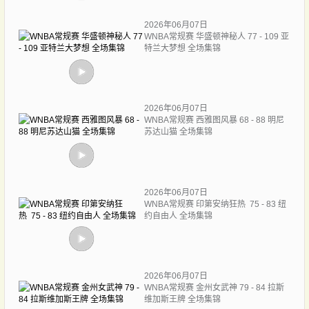
2026年06月07日
WNBA常规赛 华盛顿神秘人 77 - 109 亚
特兰大梦想 全场集锦
2026年06月07日
WNBA常规赛 西雅图风暴 68 - 88 明尼
苏达山猫 全场集锦
2026年06月07日
WNBA常规赛 印第安纳狂热 75 - 83 纽
约自由人 全场集锦
2026年06月07日
WNBA常规赛 金州女武神 79 - 84 拉斯
维加斯王牌 全场集锦