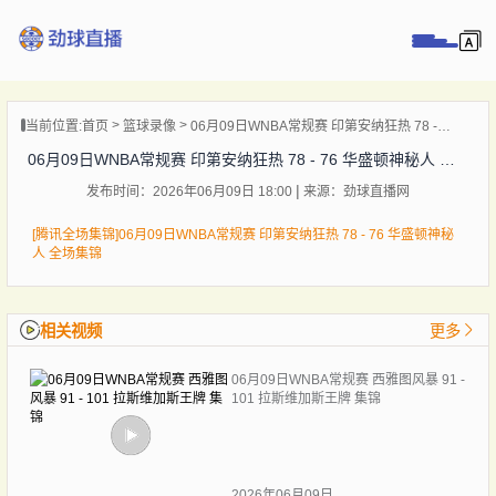
页
当前位置:
首页
篮球录像
06月09日WNBA常规赛 印第安纳狂热 78 - 76 华盛顿神秘人 全场集锦
直播
06月09日WNBA常规赛 印第安纳狂热 78 - 76 华盛顿神秘人 全场集锦
直播
发布时间：2026年06月09日 18:00
来源：劲球直播网
录像
新闻
[腾讯全场集锦]06月09日WNBA常规赛 印第安纳狂热 78 - 76 华盛顿神秘
人 全场集锦
相关视频
更多
06月09日WNBA常规赛 西雅图风暴 91 -
101 拉斯维加斯王牌 集锦
2026年06月09日