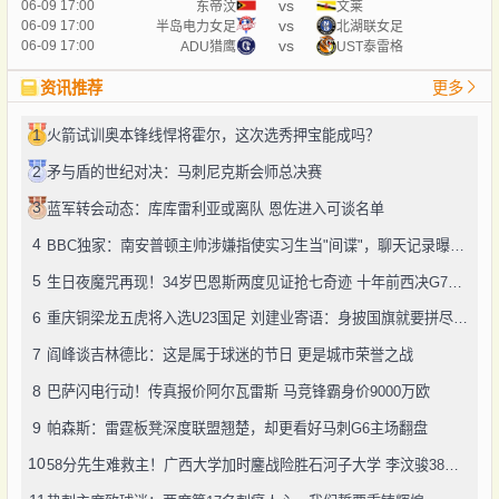
vs
06-09 17:00
东帝汶
文莱
vs
06-09 17:00
半岛电力女足
北湖联女足
vs
06-09 17:00
ADU猎鹰
UST泰雷格
资讯推荐
更多
1
火箭试训奥本锋线悍将霍尔，这次选秀押宝能成吗？
2
矛与盾的世纪对决：马刺尼克斯会师总决赛
3
蓝军转会动态：库库雷利亚或离队 恩佐进入可谈名单
4
BBC独家：南安普顿主帅涉嫌指使实习生当"间谍"，聊天记录曝光引轩然大波
5
生日夜魔咒再现！34岁巴恩斯两度见证抢七奇迹 十年前西决G7也曾送雷霆回家
6
重庆铜梁龙五虎将入选U23国足 刘建业寄语：身披国旗就要拼尽全力
7
阎峰谈吉林德比：这是属于球迷的节日 更是城市荣誉之战
8
巴萨闪电行动！传真报价阿尔瓦雷斯 马竞锋霸身价9000万欧
9
帕森斯：雷霆板凳深度联盟翘楚，却更看好马刺G6主场翻盘
10
58分先生难救主！广西大学加时鏖战险胜石河子大学 李汶骏38分导演逆转好戏