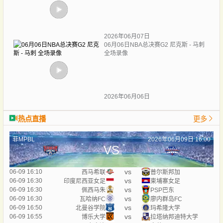
2026年06月07日
06月06日NBA总决赛G2 尼克斯 - 马刺
全场录像
2026年06月06日
热点直播
更多
菲MPBL
2026年06月09日 16:00
VS
vs
06-09 16:10
西马希联
普尔斯邦加
vs
06-09 16:30
印度尼西亚女足
柬埔寨女足
vs
06-09 16:30
佩西马朱
PSP巴东
vs
06-09 16:30
瓦哈纳FC
廖内群岛FC
vs
06-09 16:50
北曼谷学院
玛希隆大学
vs
06-09 16:55
博乐大学
拉塔纳邦迪特大学