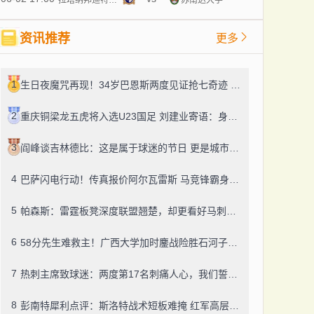
资讯推荐
更多
1
生日夜魔咒再现！34岁巴恩斯两度见证抢七奇迹 十年前西决G7也曾送雷霆回家
2
重庆铜梁龙五虎将入选U23国足 刘建业寄语：身披国旗就要拼尽全力
3
阎峰谈吉林德比：这是属于球迷的节日 更是城市荣誉之战
4
巴萨闪电行动！传真报价阿尔瓦雷斯 马竞锋霸身价9000万欧
5
帕森斯：雷霆板凳深度联盟翘楚，却更看好马刺G6主场翻盘
6
58分先生难救主！广西大学加时鏖战险胜石河子大学 李汶骏38分导演逆转好戏
7
热刺主席致球迷：两度第17名刺痛人心，我们誓要重铸辉煌
8
彭南特犀利点评：斯洛特战术短板难掩 红军高层该做决断了