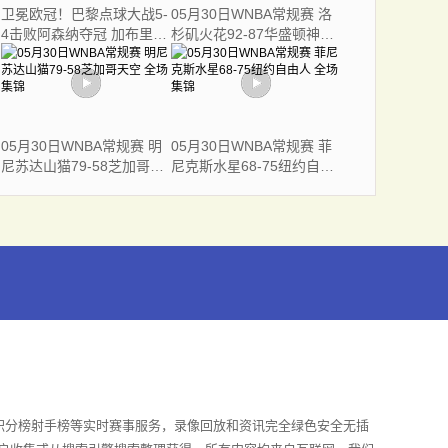
卫冕欧冠！巴黎点球大战5-
05月30日WNBA常规赛 洛
4击败阿森纳夺冠 加布里埃
杉矶火花92-87华盛顿神秘
尔、埃泽失点
人 全场集锦
05月30日WNBA常规赛 明
05月30日WNBA常规赛 菲
尼苏达山猫79-58芝加哥天
尼克斯水星68-75纽约自由
空 全场集锦
人 全场集锦
积分榜射手榜等实时赛事服务，录像回放和资讯完全绿色安全无插