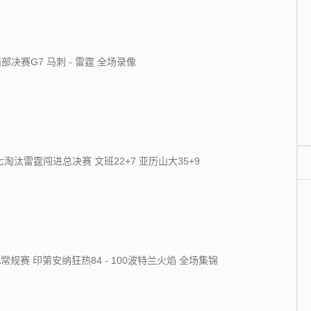
西部决赛G7 马刺 - 雷霆 全场录像
淘汰雷霆闯进总决赛 文班22+7 亚历山大35+9
A常规赛 印第安纳狂热84 - 100波特兰火焰 全场集锦