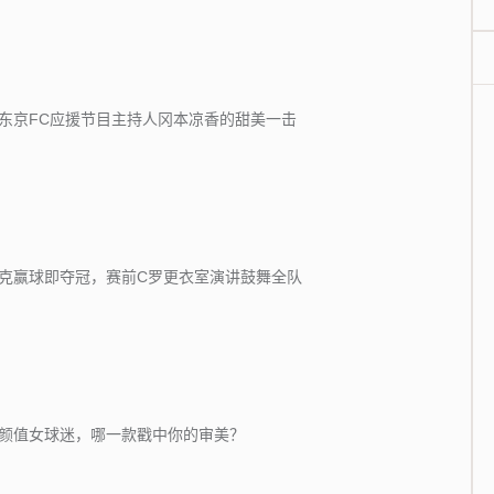
东京FC应援节目主持人冈本凉香的甜美一击
克赢球即夺冠，赛前C罗更衣室演讲鼓舞全队
颜值女球迷，哪一款戳中你的审美？