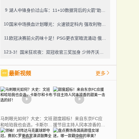
9
湖人中锋身价过山车：11+10数据背后的火箭"助攻"，遇上雷霆现原形
10
国米中场换血计划曝光：火速锁定科内 强攻利物浦新核
11
欧冠决赛前火药味十足！PSG更衣室暗流涌动 俄乌两国脚训练赛拒握手引风波
12
3-3！国米狂欢夜：双冠收官三奖加身 少帅齐沃书写蓝黑新篇
最新视频
更多
马刺眼光如何？大史：文班
甜度超标！来自东京FC应
和哈珀我也会选，卡斯尔和
援节目主持人冈本凉香的甜
卡布选的好！
美一击