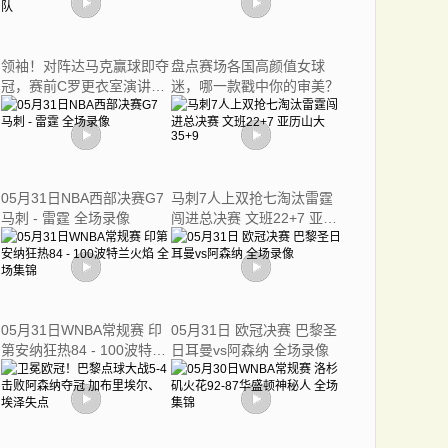
领袖！对阵达马克赢球即夺
盘点赛场各国高颜值女球
冠，赛前C罗更衣室演讲鼓
迷，哪一款戳中你的审美？
舞全队
05月31日NBA西部决赛G7
马刺7人上双抢七淘汰雷霆
马刺 - 雷霆 全场录像
闯进总决赛 文班22+7 亚历
山大35+9
05月31日WNBA常规赛 印
05月31日 欧冠决赛 巴黎圣
第安纳狂热84 - 100波特兰
日耳曼vs阿森纳 全场录像
火焰 全场集锦