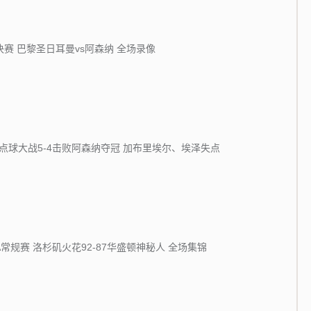
冠决赛 巴黎圣日耳曼vs阿森纳 全场录像
点球大战5-4击败阿森纳夺冠 加布里埃尔、埃泽失点
BA常规赛 洛杉矶火花92-87华盛顿神秘人 全场集锦