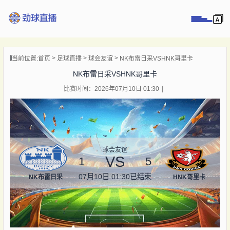
页
当前位置:
首页
足球直播
球会友谊
NK布雷日采VSHNK哥里卡
直播
NK布雷日采VSHNK哥里卡
直播
比赛时间：2026年07月10日 01:30
录像
新闻
球会友谊
VS
1
5
07月10日 01:30
已结束
NK布雷日采
HNK哥里卡