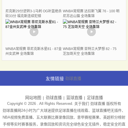
尼克斯29分逆转3-1马刺 OG补篮绝杀
WNBA常规赛 达拉斯飞翼 76 - 100 明
砍33分 福克斯连续犯错
尼苏达山猫 全场集锦
WNBA常规赛 菲尼克斯水星81 - 87金
WNBA常规赛 亚特兰大梦想 82 - 75
州女武神 全场集锦
芝加哥天空 全场集锦
友情链接
劲球直播
网站地图
劲球直播
篮球直播
足球直播
Copyright © 2026 . All Rights Reserved. 关于我们
劲球直播
版权所有
劲球直播网24小时为广大球迷提供足球直播在线观看、篮球直播吧无插件、
NBA视频免费直播、五大联赛比赛录像回放、意甲赛程赛果、英超积分榜射
手榜等实时赛事服务，录像回放和资讯完全绿色安全无插件，稳定安全的直