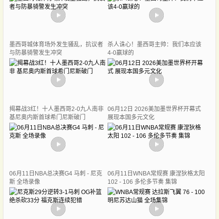
墨西哥城体育场外发生骚乱，抗议者
杀人诛心！墨西哥主帅：我们本应该
与防暴骑警发生冲突
4-0赢球的
揭幕战3红！十人墨西哥2-0九人南非
06月12日 2026美加墨世界杯开幕式
基尼奥内斯首球希门尼斯破门
展现本国多元文化
06月11日NBA总决赛G4 马刺 - 尼克
06月11日WNBA常规赛 康涅狄格太阳
斯 全场录像
102 - 106 多伦多节奏 集锦