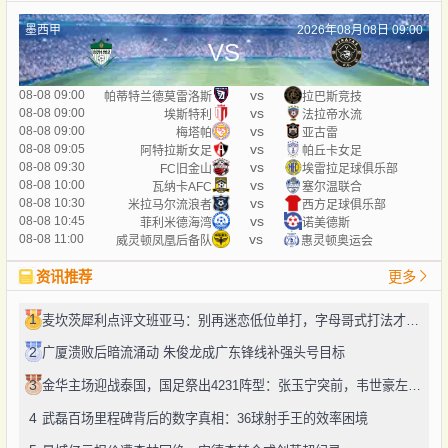
墨西甲
2026年08月08日 09:00
VS
vs
08-08 09:00
帕蒂特兰德莫雷洛斯
拉巴斯竞技
vs
08-08 09:00
埃斯特利
法拉帝水流
vs
08-08 09:00
梅塔帕
亚古雷
vs
08-08 09:05
阿特拉斯女足
帕丘卡女足
vs
08-08 09:30
FC旧金山
埃雷拉足球俱乐部
vs
08-08 10:00
瓦纳卡AFC
塞尔温联合
vs
08-08 10:30
米拉马尔流浪者
西方足球俱乐部
vs
08-08 10:45
菲利米德海湾
诺美德斯
vs
08-08 11:00
威灵顿凤凰后备队
惠灵顿奥运会
资讯推荐
更多
1
麦坎茨犀利点评文班亚马：别再迷恋低位单打，字母哥式打法才是未来
2
广厦溃败后暗流涌动 朱俊龙成广东锋线补强头号目标
3
金华主场迎战泰国，国足祭出4231阵型：张玉宁突前，韦世豪左路驰骋
4
武磊百场里程碑背后的数字真相：36球射手王的效率困境