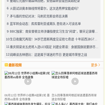
5
曼城亿元报价遭森林回绝，安德森转会或创英超纪录
6
火箭试训奥本锋线悍将霍尔，这次选秀押宝能成吗？
7
矛与盾的世纪对决：马刺尼克斯会师总决赛
8
蓝军转会动态：库库雷利亚或离队 恩佐进入可谈名单
9
BBC独家：南安普顿主帅涉嫌指使实习生当"间谍"，聊天记录曝光引轩然大波
10
生日夜魔咒再现！34岁巴恩斯两度见证抢七奇迹 十年前西决G7也曾送雷霆回家
11
重庆铜梁龙五虎将入选U23国足 刘建业寄语：身披国旗就要拼尽全力
12
阎峰谈吉林德比：这是属于球迷的节日 更是城市荣誉之战
最新视频
更多
06月12日 世界杯小组赛A组第1轮 墨
怎么回事落单阿根廷球迷遭墨西哥球
西哥vs南非 全场录像
迷全场狂嘘