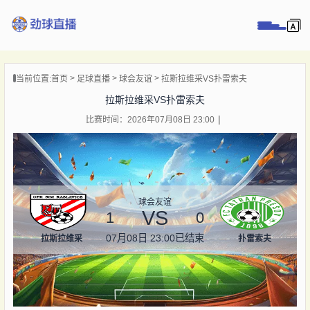
页
当前位置:
首页
足球直播
球会友谊
拉斯拉维采VS扑雷索夫
直播
拉斯拉维采VS扑雷索夫
直播
比赛时间：2026年07月08日 23:00
录像
新闻
球会友谊
VS
1
0
07月08日 23:00
已结束
拉斯拉维采
扑雷索夫