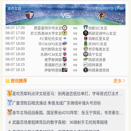
澳西女超
2026年08月07日 17:00
VS
vs
08-07 17:00
费雷曼特尔市女足
珀斯SC女足
vs
08-07 17:00
尼兰西澳洲大学女足
西部足球中心女足
vs
08-07 17:00
FC索伦托女足
珀斯红星女足
vs
08-07 18:00
华川KSPO女足
庆州FC女足
vs
08-07 18:00
现代制铁女足
世宗龟尾女足
vs
08-07 18:00
水原FCM女足
昌宁女足
vs
08-07 18:00
普罗斯佩联
西部流浪者
vs
08-07 18:15
黑镇斯巴达
因特莱恩
vs
08-07 18:15
伊斯特恩联
阿德莱德竞技
资讯推荐
更多
1
麦坎茨犀利点评文班亚马：别再迷恋低位单打，字母哥式打法才是未来
2
广厦溃败后暗流涌动 朱俊龙成广东锋线补强头号目标
3
金华主场迎战泰国，国足祭出4231阵型：张玉宁突前，韦世豪左路驰骋
4
武磊百场里程碑背后的数字真相：36球射手王的效率困境