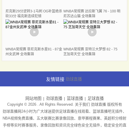
尼克斯29分逆转3-1马刺 OG补篮绝杀
WNBA常规赛 达拉斯飞翼 76 - 100 明
砍33分 福克斯连续犯错
尼苏达山猫 全场集锦
WNBA常规赛 菲尼克斯水星81 - 87金
WNBA常规赛 亚特兰大梦想 82 - 75
州女武神 全场集锦
芝加哥天空 全场集锦
友情链接
劲球直播
网站地图
劲球直播
篮球直播
足球直播
Copyright © 2026 . All Rights Reserved. 关于我们
劲球直播
版权所有
劲球直播网24小时为广大球迷提供足球直播在线观看、篮球直播吧无插件、
NBA视频免费直播、五大联赛比赛录像回放、意甲赛程赛果、英超积分榜射
手榜等实时赛事服务，录像回放和资讯完全绿色安全无插件，稳定安全的直