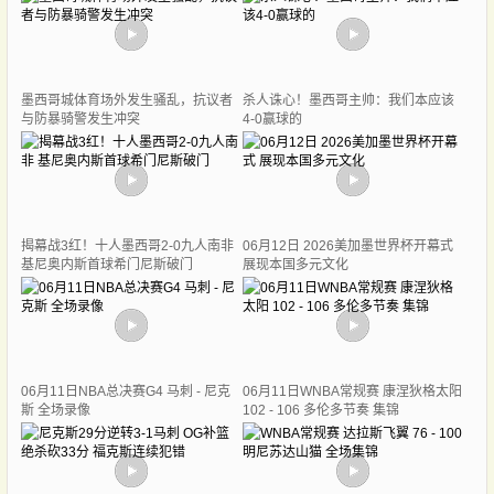
墨西哥城体育场外发生骚乱，抗议者
杀人诛心！墨西哥主帅：我们本应该
与防暴骑警发生冲突
4-0赢球的
揭幕战3红！十人墨西哥2-0九人南非
06月12日 2026美加墨世界杯开幕式
基尼奥内斯首球希门尼斯破门
展现本国多元文化
06月11日NBA总决赛G4 马刺 - 尼克
06月11日WNBA常规赛 康涅狄格太阳
斯 全场录像
102 - 106 多伦多节奏 集锦