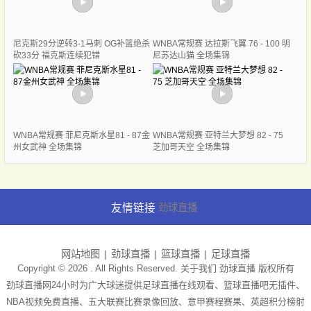
尼克斯29分逆转3-1马刺 OG补篮绝杀
WNBA常规赛 达拉斯飞翼 76 - 100 明
砍33分 福克斯连续犯错
尼苏达山猫 全场集锦
WNBA常规赛 菲尼克斯水星81 - 87金
WNBA常规赛 亚特兰大梦想 82 - 75
州女武神 全场集锦
芝加哥天空 全场集锦
友情链接
劲球直播
网站地图
劲球直播
篮球直播
足球直播
Copyright © 2026 . All Rights Reserved. 关于我们
劲球直播
版权所有
劲球直播网24小时为广大球迷提供足球直播在线观看、篮球直播吧无插件、
NBA视频免费直播、五大联赛比赛录像回放、意甲赛程赛果、英超积分榜射