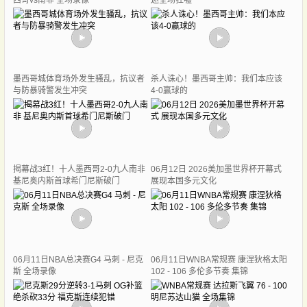
西哥vs南非 全场录像
迷全场狂嘘
墨西哥城体育场外发生骚乱，抗议者
杀人诛心！墨西哥主帅：我们本应该
与防暴骑警发生冲突
4-0赢球的
揭幕战3红！十人墨西哥2-0九人南非
06月12日 2026美加墨世界杯开幕式
基尼奥内斯首球希门尼斯破门
展现本国多元文化
06月11日NBA总决赛G4 马刺 - 尼克
06月11日WNBA常规赛 康涅狄格太阳
斯 全场录像
102 - 106 多伦多节奏 集锦