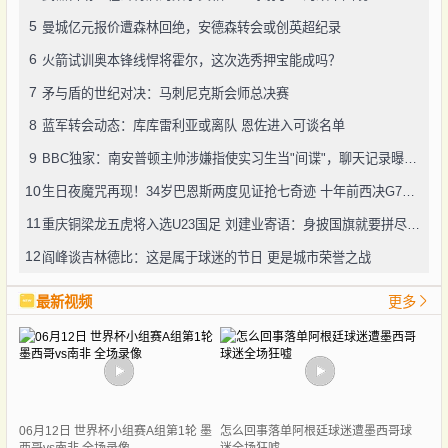
5
曼城亿元报价遭森林回绝，安德森转会或创英超纪录
6
火箭试训奥本锋线悍将霍尔，这次选秀押宝能成吗？
7
矛与盾的世纪对决：马刺尼克斯会师总决赛
8
蓝军转会动态：库库雷利亚或离队 恩佐进入可谈名单
9
BBC独家：南安普顿主帅涉嫌指使实习生当"间谍"，聊天记录曝光引轩然大波
10
生日夜魔咒再现！34岁巴恩斯两度见证抢七奇迹 十年前西决G7也曾送雷霆回家
11
重庆铜梁龙五虎将入选U23国足 刘建业寄语：身披国旗就要拼尽全力
12
阎峰谈吉林德比：这是属于球迷的节日 更是城市荣誉之战
最新视频
更多
06月12日 世界杯小组赛A组第1轮 墨
怎么回事落单阿根廷球迷遭墨西哥球