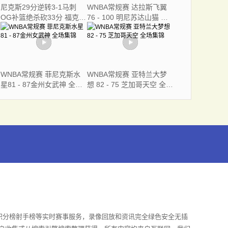
尼克斯29分逆转3-1马刺
WNBA常规赛 达拉斯飞翼
OG补篮绝杀砍33分 福克斯
76 - 100 明尼苏达山猫 全
连续犯错
场集锦
WNBA常规赛 菲尼克斯水
WNBA常规赛 亚特兰大梦
星81 - 87金州女武神 全场
想 82 - 75 芝加哥天空 全场
集锦
集锦
积分榜射手榜等实时赛事服务，录像回放和资讯完全绿色安全无插