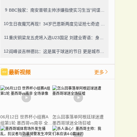
9
BBC独家：南安普顿主帅涉嫌指使实习生当"间谍"，聊天记录曝光引轩然大波
10
生日夜魔咒再现！34岁巴恩斯两度见证抢七奇迹 十年前西决G7也曾送雷霆回家
11
重庆铜梁龙五虎将入选U23国足 刘建业寄语：身披国旗就要拼尽全力
12
阎峰谈吉林德比：这是属于球迷的节日 更是城市荣誉之战
最新视频
更多
06月12日 世界杯小组赛A
怎么回事落单阿根廷球迷遭
组第1轮 墨西哥vs南非 全场
墨西哥球迷全场狂嘘
录像