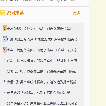
资讯推荐
更多
1
麦坎茨犀利点评文班亚马：别再迷恋低位单打，字母哥式打法才是未来
2
广厦溃败后暗流涌动 朱俊龙成广东锋线补强头号目标
3
金华主场迎战泰国，国足祭出4231阵型：张玉宁突前，韦世豪左路驰骋
4
武磊百场里程碑背后的数字真相：36球射手王的效率困境
5
曼城亿元报价遭森林回绝，安德森转会或创英超纪录
6
火箭试训奥本锋线悍将霍尔，这次选秀押宝能成吗？
7
矛与盾的世纪对决：马刺尼克斯会师总决赛
8
蓝军转会动态：库库雷利亚或离队 恩佐进入可谈名单