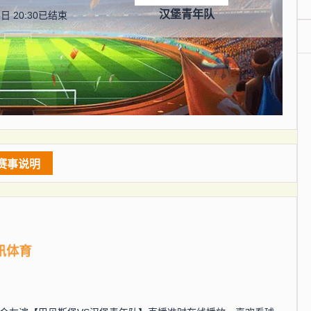
汉堡青年队
日 20:30
已结束
赛事说明
讯体育