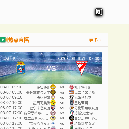
热点直播
更多
玻利甲
2026年08月07日 07:30
VS
08-07 09:00
vs
多拉多斯
扎卡特卡斯
08-07 09:00
vs
哥达拿查拉大学
克雷卡米诺斯
08-07 09:10
vs
卡达根拿
尤姆博独立
08-07 10:00
vs
墨西哥美洲
圣地亚哥
08-07 17:00
vs
巴尔卡塔女足
苏比雅可联女足
08-07 17:00
vs
费雷曼特尔市女足
珀斯SC女足
08-07 17:00
vs
尼兰西澳洲大学女足
西部足球中心女足
08-07 17:00
vs
FC索伦托女足
珀斯红星女足
08-07 18:00
vs
华川KSPO女足
庆州FC女足