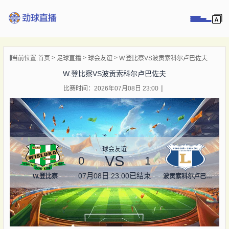
页
当前位置:
首页
足球直播
球会友谊
W.登比察VS波贡索科尔卢巴佐夫
直播
W.登比察VS波贡索科尔卢巴佐夫
直播
比赛时间：2026年07月08日 23:00
录像
新闻
球会友谊
VS
0
1
07月08日 23:00
已结束
W.登比察
波贡索科尔卢巴佐夫