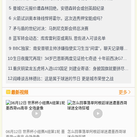
5
曼城亿元报价遭森林回绝，安德森转会或创英超纪录
6
火箭试训奥本锋线悍将霍尔，这次选秀押宝能成吗？
7
矛与盾的世纪对决：马刺尼克斯会师总决赛
8
蓝军转会动态：库库雷利亚或离队 恩佐进入可谈名单
9
BBC独家：南安普顿主帅涉嫌指使实习生当"间谍"，聊天记录曝光引轩然大波
10
生日夜魔咒再现！34岁巴恩斯两度见证抢七奇迹 十年前西决G7也曾送雷霆回家
11
重庆铜梁龙五虎将入选U23国足 刘建业寄语：身披国旗就要拼尽全力
12
阎峰谈吉林德比：这是属于球迷的节日 更是城市荣誉之战
最新视频
更多
06月12日 世界杯小组赛A组第1轮 墨
怎么回事落单阿根廷球迷遭墨西哥球