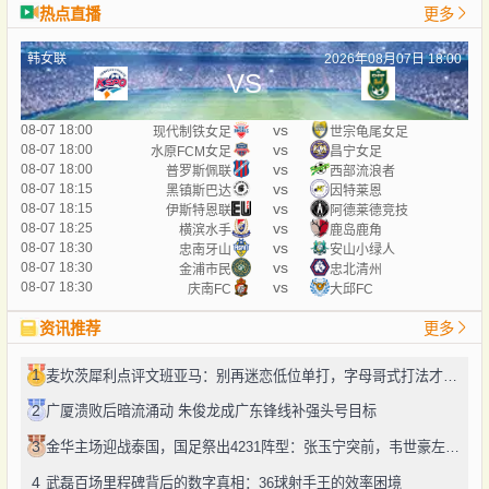
热点直播
更多
韩女联
2026年08月07日 18:00
VS
vs
08-07 18:00
现代制铁女足
世宗龟尾女足
vs
08-07 18:00
水原FCM女足
昌宁女足
vs
08-07 18:00
普罗斯佩联
西部流浪者
vs
08-07 18:15
黑镇斯巴达
因特莱恩
vs
08-07 18:15
伊斯特恩联
阿德莱德竞技
vs
08-07 18:25
横滨水手
鹿岛鹿角
vs
08-07 18:30
忠南牙山
安山小绿人
vs
08-07 18:30
金浦市民
忠北清州
vs
08-07 18:30
庆南FC
大邱FC
资讯推荐
更多
1
麦坎茨犀利点评文班亚马：别再迷恋低位单打，字母哥式打法才是未来
2
广厦溃败后暗流涌动 朱俊龙成广东锋线补强头号目标
3
金华主场迎战泰国，国足祭出4231阵型：张玉宁突前，韦世豪左路驰骋
4
武磊百场里程碑背后的数字真相：36球射手王的效率困境