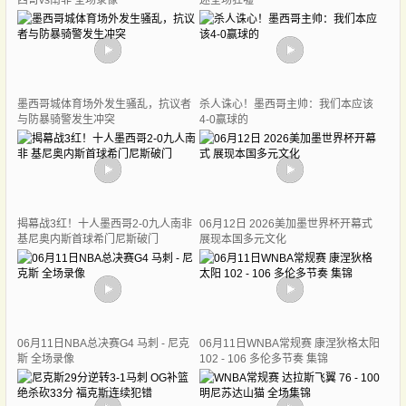
西哥vs南非 全场录像
迷全场狂嘘
墨西哥城体育场外发生骚乱，抗议者
杀人诛心！墨西哥主帅：我们本应该
与防暴骑警发生冲突
4-0赢球的
揭幕战3红！十人墨西哥2-0九人南非
06月12日 2026美加墨世界杯开幕式
基尼奥内斯首球希门尼斯破门
展现本国多元文化
06月11日NBA总决赛G4 马刺 - 尼克
06月11日WNBA常规赛 康涅狄格太阳
斯 全场录像
102 - 106 多伦多节奏 集锦