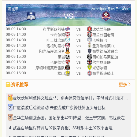
澳昆甲
2026年08月09日 14:00
VS
vs
08-09 14:00
布里斯班前锋
瑞德兰茨联
vs
08-09 14:00
卡布尔彻
荷兰公园老鹰
vs
08-09 14:00
叶士域治城
卡帕拉巴
vs
08-09 14:00
洛根利泰柠
圣乔治维莱FC
vs
08-09 14:00
阳光海岸流浪者
布罗德海滩联合
vs
08-09 15:00
莱城
图帕帕马莱伦加
vs
08-09 16:00
卡伦德拉
佛吉尼亚联
vs
08-09 16:00
摩顿城精英后备队
米切尔顿
vs
08-09 16:00
松山
布里斯班骑士
资讯推荐
更多
1
麦坎茨犀利点评文班亚马：别再迷恋低位单打，字母哥式打法才是未来
2
广厦溃败后暗流涌动 朱俊龙成广东锋线补强头号目标
3
金华主场迎战泰国，国足祭出4231阵型：张玉宁突前，韦世豪左路驰骋
4
武磊百场里程碑背后的数字真相：36球射手王的效率困境