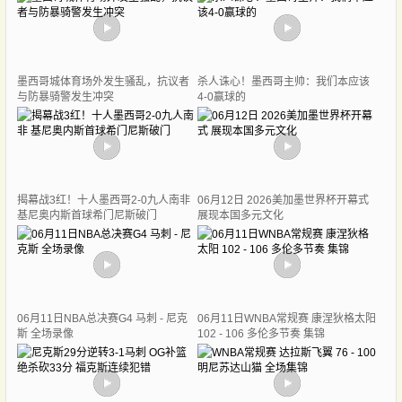
墨西哥城体育场外发生骚乱，抗议者
杀人诛心！墨西哥主帅：我们本应该
与防暴骑警发生冲突
4-0赢球的
揭幕战3红！十人墨西哥2-0九人南非
06月12日 2026美加墨世界杯开幕式
基尼奥内斯首球希门尼斯破门
展现本国多元文化
06月11日NBA总决赛G4 马刺 - 尼克
06月11日WNBA常规赛 康涅狄格太阳
斯 全场录像
102 - 106 多伦多节奏 集锦