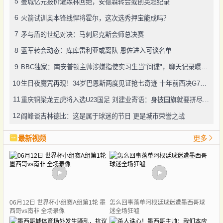
5
曼城亿元报价遭森林回绝，安德森转会或创英超纪录
6
火箭试训奥本锋线悍将霍尔，这次选秀押宝能成吗？
7
矛与盾的世纪对决：马刺尼克斯会师总决赛
8
蓝军转会动态：库库雷利亚或离队 恩佐进入可谈名单
9
BBC独家：南安普顿主帅涉嫌指使实习生当"间谍"，聊天记录曝光引轩然大波
10
生日夜魔咒再现！34岁巴恩斯两度见证抢七奇迹 十年前西决G7也曾送雷霆回家
11
重庆铜梁龙五虎将入选U23国足 刘建业寄语：身披国旗就要拼尽全力
12
阎峰谈吉林德比：这是属于球迷的节日 更是城市荣誉之战
最新视频
更多
06月12日 世界杯小组赛A组第1轮 墨
怎么回事落单阿根廷球迷遭墨西哥球
西哥vs南非 全场录像
迷全场狂嘘