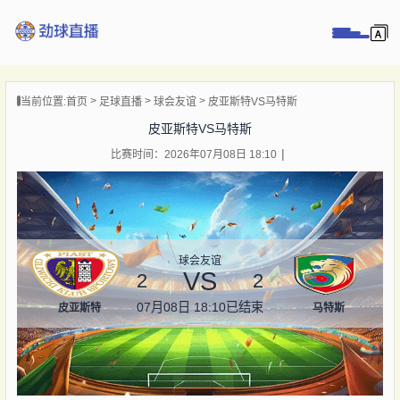
页
当前位置:
首页
足球直播
球会友谊
皮亚斯特VS马特斯
直播
皮亚斯特VS马特斯
直播
比赛时间：2026年07月08日 18:10
录像
新闻
球会友谊
VS
2
2
07月08日 18:10
已结束
皮亚斯特
马特斯