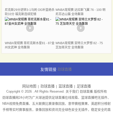
尼克斯29分逆转3-1马刺 OG补篮绝杀
WNBA常规赛 达拉斯飞翼 76 - 100 明
砍33分 福克斯连续犯错
尼苏达山猫 全场集锦
WNBA常规赛 菲尼克斯水星81 - 87金
WNBA常规赛 亚特兰大梦想 82 - 75
州女武神 全场集锦
芝加哥天空 全场集锦
友情链接
劲球直播
网站地图
劲球直播
篮球直播
足球直播
Copyright © 2026 . All Rights Reserved. 关于我们
劲球直播
版权所有
劲球直播网24小时为广大球迷提供足球直播在线观看、篮球直播吧无插件、
NBA视频免费直播、五大联赛比赛录像回放、意甲赛程赛果、英超积分榜射
手榜等实时赛事服务，录像回放和资讯完全绿色安全无插件，稳定安全的直