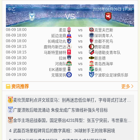
中乙
2026年08月09日 17:30
VS
vs
08-09 18:00
柔亚
克里夫巴斯
vs
08-09 18:00
延边龙鼎
深圳青年人
vs
08-09 18:00
长崎成功丸
京都不死鸟
vs
08-09 18:15
鹿特丹斯巴达
费耶诺德
vs
08-09 18:15
马斯特里赫特
乌德勒支青年队
vs
08-09 18:30
拉纳
斯吉德
vs
08-09 19:00
河南队
青岛西海岸
vs
08-09 19:00
EIK通斯堡
泰夫
vs
08-09 19:00
无锡吴钩
宁波职业足球俱乐部
资讯推荐
更多
1
麦坎茨犀利点评文班亚马：别再迷恋低位单打，字母哥式打法才是未来
2
广厦溃败后暗流涌动 朱俊龙成广东锋线补强头号目标
3
金华主场迎战泰国，国足祭出4231阵型：张玉宁突前，韦世豪左路驰骋
4
武磊百场里程碑背后的数字真相：36球射手王的效率困境