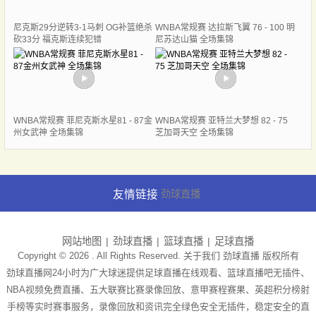
尼克斯29分逆转3-1马刺 OG补篮绝杀
WNBA常规赛 达拉斯飞翼 76 - 100 明
砍33分 福克斯连续犯错
尼苏达山猫 全场集锦
WNBA常规赛 菲尼克斯水星81 - 87金
WNBA常规赛 亚特兰大梦想 82 - 75
州女武神 全场集锦
芝加哥天空 全场集锦
友情链接
劲球直播
网站地图
劲球直播
篮球直播
足球直播
Copyright © 2026 . All Rights Reserved. 关于我们
劲球直播
版权所有
劲球直播网24小时为广大球迷提供足球直播在线观看、篮球直播吧无插件、
NBA视频免费直播、五大联赛比赛录像回放、意甲赛程赛果、英超积分榜射
手榜等实时赛事服务，录像回放和资讯完全绿色安全无插件，稳定安全的直