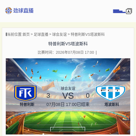
页
当前位置:
首页
足球直播
球会友谊
特普利斯VS塔波斯科
直播
特普利斯VS塔波斯科
直播
比赛时间：2026年07月08日 17:00
录像
新闻
球会友谊
VS
3
0
07月08日 17:00
已结束
特普利斯
塔波斯科