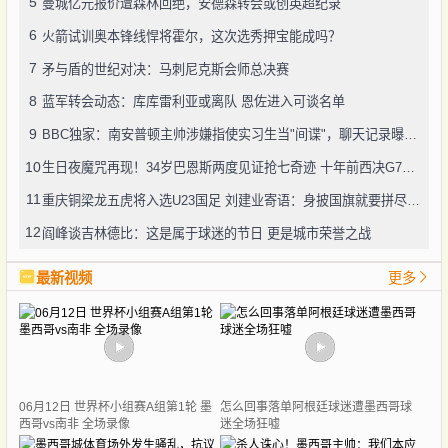
5
曼城亿元报价遭森林回绝，安德森转会或创英超纪录
6
火箭试训奥本锋线悍将霍尔，这次选秀押宝能成吗？
7
矛与盾的世纪对决：马刺尼克斯会师总决赛
8
蓝军转会动态：库库雷利亚或离队 恩佐进入可谈名单
9
BBC独家：南安普顿主帅涉嫌指使实习生当"间谍"，聊天记录曝光引轩然大波
10
生日夜魔咒再现！34岁巴恩斯两度见证抢七奇迹 十年前西决G7也曾送雷霆回家
11
重庆铜梁龙五虎将入选U23国足 刘建业寄语：身披国旗就要拼尽全力
12
阎峰谈吉林德比：这是属于球迷的节日 更是城市荣誉之战
最新视频
更多
06月12日 世界杯小组赛A组第1轮 墨
怎么回事落单阿根廷球迷遭墨西哥球
西哥vs南非 全场录像
迷全场狂嘘