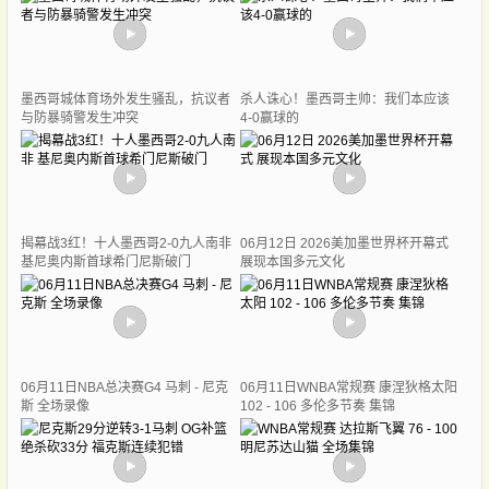
墨西哥城体育场外发生骚乱，抗议者
杀人诛心！墨西哥主帅：我们本应该
与防暴骑警发生冲突
4-0赢球的
揭幕战3红！十人墨西哥2-0九人南非
06月12日 2026美加墨世界杯开幕式
基尼奥内斯首球希门尼斯破门
展现本国多元文化
06月11日NBA总决赛G4 马刺 - 尼克
06月11日WNBA常规赛 康涅狄格太阳
斯 全场录像
102 - 106 多伦多节奏 集锦