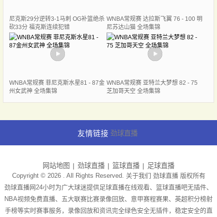
尼克斯29分逆转3-1马刺 OG补篮绝杀
WNBA常规赛 达拉斯飞翼 76 - 100 明
砍33分 福克斯连续犯错
尼苏达山猫 全场集锦
WNBA常规赛 菲尼克斯水星81 - 87金
WNBA常规赛 亚特兰大梦想 82 - 75
州女武神 全场集锦
芝加哥天空 全场集锦
友情链接
劲球直播
网站地图
劲球直播
篮球直播
足球直播
Copyright © 2026 . All Rights Reserved. 关于我们
劲球直播
版权所有
劲球直播网24小时为广大球迷提供足球直播在线观看、篮球直播吧无插件、
NBA视频免费直播、五大联赛比赛录像回放、意甲赛程赛果、英超积分榜射
手榜等实时赛事服务，录像回放和资讯完全绿色安全无插件，稳定安全的直