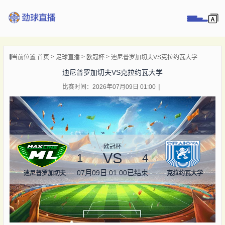
页
当前位置:
首页
足球直播
欧冠杯
迪尼普罗加切夫VS克拉约瓦大学
直播
迪尼普罗加切夫VS克拉约瓦大学
直播
比赛时间：2026年07月09日 01:00
录像
新闻
欧冠杯
VS
1
4
07月09日 01:00
已结束
迪尼普罗加切夫
克拉约瓦大学