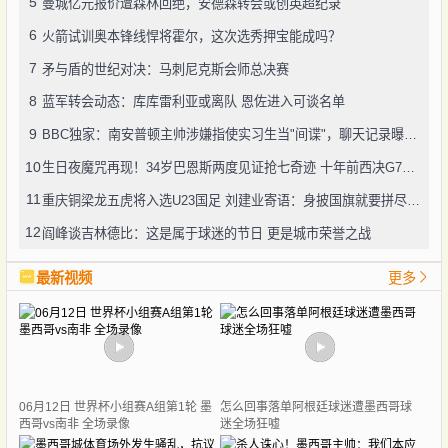
5
曼城亿元报价遭森林回绝，安德森转会或创英超纪录
6
火箭试训奥本锋线悍将霍尔，这次选秀押宝能成吗？
7
矛与盾的世纪对决：马刺尼克斯会师总决赛
8
蓝军转会动态：库库雷利亚或离队 恩佐进入可谈名单
9
BBC独家：南安普顿主帅涉嫌指使实习生当"间谍"，聊天记录曝光引轩然大波
10
生日夜魔咒再现！34岁巴恩斯两度见证抢七奇迹 十年前西决G7也曾送雷霆回家
11
重庆铜梁龙五虎将入选U23国足 刘建业寄语：身披国旗就要拼尽全力
12
阎峰谈吉林德比：这是属于球迷的节日 更是城市荣誉之战
最新视频
更多
06月12日 世界杯小组赛A组第1轮 墨
怎么回事落单阿根廷球迷遭墨西哥球
西哥vs南非 全场录像
迷全场狂嘘