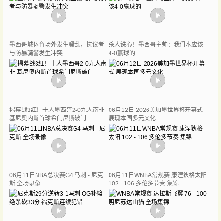
墨西哥城体育场外发生骚乱，抗议者
杀人诛心！墨西哥主帅：我们本应该
与防暴骑警发生冲突
4-0赢球的
揭幕战3红！十人墨西哥2-0九人南非
06月12日 2026美加墨世界杯开幕式
基尼奥内斯首球希门尼斯破门
展现本国多元文化
06月11日NBA总决赛G4 马刺 - 尼克
06月11日WNBA常规赛 康涅狄格太阳
斯 全场录像
102 - 106 多伦多节奏 集锦