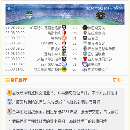
墨西甲
2026年08月08日 09:00
VS
vs
08-08 09:00
帕蒂特兰德莫雷洛斯
拉巴斯竞技
vs
08-08 09:00
埃斯特利
法拉帝水流
vs
08-08 09:00
梅塔帕
亚古雷
vs
08-08 09:05
阿特拉斯女足
帕丘卡女足
vs
08-08 09:30
FC旧金山
埃雷拉足球俱乐部
vs
08-08 10:00
瓦纳卡AFC
塞尔温联合
vs
08-08 10:30
米拉马尔流浪者
西方足球俱乐部
vs
08-08 10:45
菲利米德海湾
诺美德斯
vs
08-08 11:00
威灵顿凤凰后备队
惠灵顿奥运会
资讯推荐
更多
1
麦坎茨犀利点评文班亚马：别再迷恋低位单打，字母哥式打法才是未来
2
广厦溃败后暗流涌动 朱俊龙成广东锋线补强头号目标
3
金华主场迎战泰国，国足祭出4231阵型：张玉宁突前，韦世豪左路驰骋
4
武磊百场里程碑背后的数字真相：36球射手王的效率困境