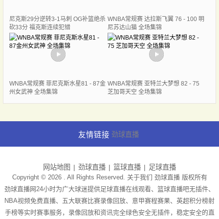
尼克斯29分逆转3-1马刺 OG补篮绝杀
WNBA常规赛 达拉斯飞翼 76 - 100 明
砍33分 福克斯连续犯错
尼苏达山猫 全场集锦
WNBA常规赛 菲尼克斯水星81 - 87金
WNBA常规赛 亚特兰大梦想 82 - 75
州女武神 全场集锦
芝加哥天空 全场集锦
友情链接
劲球直播
网站地图
劲球直播
篮球直播
足球直播
Copyright © 2026 . All Rights Reserved. 关于我们
劲球直播
版权所有
劲球直播网24小时为广大球迷提供足球直播在线观看、篮球直播吧无插件、
NBA视频免费直播、五大联赛比赛录像回放、意甲赛程赛果、英超积分榜射
手榜等实时赛事服务，录像回放和资讯完全绿色安全无插件，稳定安全的直