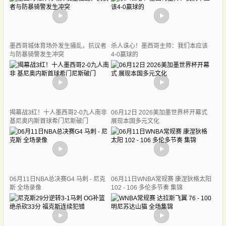
墨西哥城体育场外发生骚乱，抗议者
杀人诛心！墨西哥主帅：我们本应该
与防暴骑警发生冲突
4-0赢球的
揭幕战3红！十人墨西哥2-0九人南非
06月12日 2026美加墨世界杯开幕式
基尼奥内斯首球希门尼斯破门
展现本国多元文化
06月11日NBA总决赛G4 马刺 - 尼克
06月11日WNBA常规赛 康涅狄格太阳
斯 全场录像
102 - 106 多伦多节奏 集锦