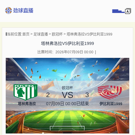
页
当前位置:
首页
足球直播
欧冠杯
塔林弗洛拉VS伊比利亚1999
直播
塔林弗洛拉VS伊比利亚1999
直播
比赛时间：2026年07月09日 00:00
录像
新闻
欧冠杯
VS
2
3
07月09日 00:00
已结束
塔林弗洛拉
伊比利亚1999