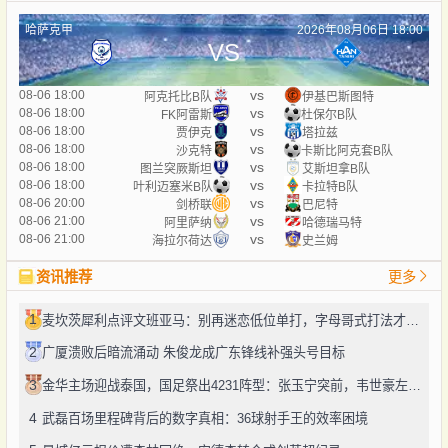
哈萨克甲
2026年08月06日 18:00
VS
vs
08-06 18:00
阿克托比B队
伊基巴斯图特
vs
08-06 18:00
FK阿雷斯
杜保尔B队
vs
08-06 18:00
贾伊克
塔拉兹
vs
08-06 18:00
沙克特
卡斯比阿克套B队
vs
08-06 18:00
图兰突厥斯坦
艾斯坦拿B队
vs
08-06 18:00
叶利迈塞米B队
卡拉特B队
vs
08-06 20:00
剑桥联
巴尼特
vs
08-06 21:00
阿里萨纳
哈德瑞马特
vs
08-06 21:00
海拉尔荷达
史兰姆
资讯推荐
更多
1
麦坎茨犀利点评文班亚马：别再迷恋低位单打，字母哥式打法才是未来
2
广厦溃败后暗流涌动 朱俊龙成广东锋线补强头号目标
3
金华主场迎战泰国，国足祭出4231阵型：张玉宁突前，韦世豪左路驰骋
4
武磊百场里程碑背后的数字真相：36球射手王的效率困境