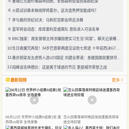
5
曼城亿元报价遭森林回绝，安德森转会或创英超纪录
6
火箭试训奥本锋线悍将霍尔，这次选秀押宝能成吗？
7
矛与盾的世纪对决：马刺尼克斯会师总决赛
8
蓝军转会动态：库库雷利亚或离队 恩佐进入可谈名单
9
BBC独家：南安普顿主帅涉嫌指使实习生当"间谍"，聊天记录曝光引轩然大波
10
生日夜魔咒再现！34岁巴恩斯两度见证抢七奇迹 十年前西决G7也曾送雷霆回家
11
重庆铜梁龙五虎将入选U23国足 刘建业寄语：身披国旗就要拼尽全力
12
阎峰谈吉林德比：这是属于球迷的节日 更是城市荣誉之战
最新视频
更多
06月12日 世界杯小组赛A组第1轮 墨
怎么回事落单阿根廷球迷遭墨西哥球
西哥vs南非 全场录像
迷全场狂嘘