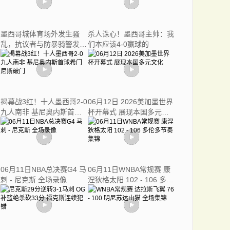
墨西哥城体育场外发生骚
杀人诛心！墨西哥主帅：我
乱，抗议者与防暴骑警发生
们本应该4-0赢球的
冲突
揭幕战3红！十人墨西哥2-0
06月12日 2026美加墨世界
九人南非 基尼奥内斯首球
杯开幕式 展现本国多元文
希门尼斯破门
化
06月11日NBA总决赛G4 马
06月11日WNBA常规赛 康
刺 - 尼克斯 全场录像
涅狄格太阳 102 - 106 多伦
多节奏 集锦