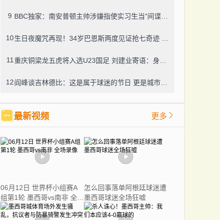
9
BBC独家：南安普顿主帅涉嫌指使实习生当"间谍"，聊天记录曝光引轩然大波
10
生日夜魔咒再现！34岁巴恩斯两度见证抢七奇迹 十年前西决G7也曾送雷霆回家
11
重庆铜梁龙五虎将入选U23国足 刘建业寄语：身披国旗就要拼尽全力
12
阎峰谈吉林德比：这是属于球迷的节日 更是城市荣誉之战
最新视频
更多
06月12日 世界杯小组赛A
怎么回事落单阿根廷球迷遭
组第1轮 墨西哥vs南非 全场
墨西哥球迷全场狂嘘
录像