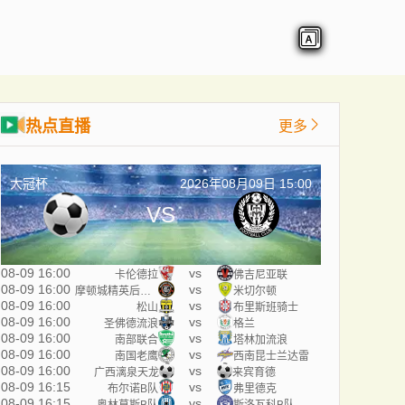
热点直播
更多
大冠杯
2026年08月09日 15:00
VS
08-09 16:00
vs
卡伦德拉
佛吉尼亚联
08-09 16:00
vs
摩顿城精英后备队
米切尔顿
08-09 16:00
vs
松山
布里斯班骑士
08-09 16:00
vs
圣佛德流浪
格兰
08-09 16:00
vs
南部联合
塔林加流浪
08-09 16:00
vs
南国老鹰
西南昆士兰达雷
08-09 16:00
vs
广西漓泉天龙
来宾育德
08-09 16:15
vs
布尔诺B队
弗里德克
08-09 16:15
vs
奥林莫斯B队
斯洛瓦科B队