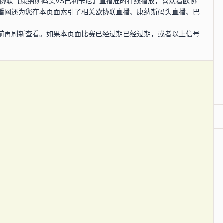
0分，欧协联【康纳斯码头VS巴利卡尼】直播准时在线播放，喜欢看欧协
播网还为您在本页面索引了相关欧协联直播、康纳斯码头直播、巴
。
前再刷新查看。如果本页面比赛已经过期已经过期，或者以上信号