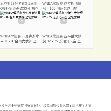
尼克斯29分逆转3-1马刺
WNBA常规赛 达拉斯飞翼
OG补篮绝杀砍33分 福克斯
76 - 100 明尼苏达山猫 全
连续犯错
场集锦
WNBA常规赛 菲尼克斯水
WNBA常规赛 亚特兰大梦
星81 - 87金州女武神 全场
想 82 - 75 芝加哥天空 全场
集锦
集锦
积分榜射手榜等实时赛事服务，录像回放和资讯完全绿色安全无插