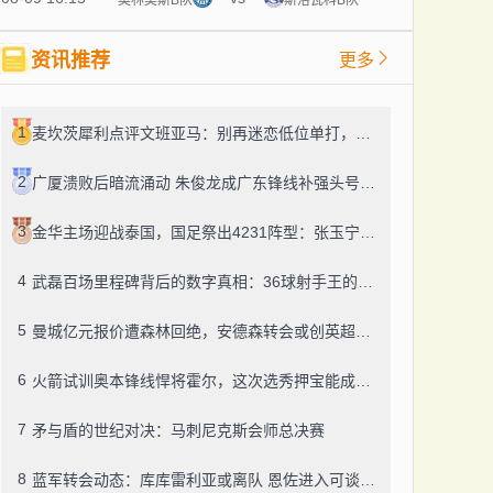
资讯推荐
更多
1
麦坎茨犀利点评文班亚马：别再迷恋低位单打，字母哥式打法才是未来
2
广厦溃败后暗流涌动 朱俊龙成广东锋线补强头号目标
3
金华主场迎战泰国，国足祭出4231阵型：张玉宁突前，韦世豪左路驰骋
4
武磊百场里程碑背后的数字真相：36球射手王的效率困境
5
曼城亿元报价遭森林回绝，安德森转会或创英超纪录
6
火箭试训奥本锋线悍将霍尔，这次选秀押宝能成吗？
7
矛与盾的世纪对决：马刺尼克斯会师总决赛
8
蓝军转会动态：库库雷利亚或离队 恩佐进入可谈名单