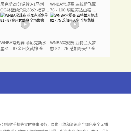
尼克斯29分逆转3-1马刺
WNBA常规赛 达拉斯飞翼
OG补篮绝杀砍33分 福克斯
76 - 100 明尼苏达山猫 全
连续犯错
场集锦
WNBA常规赛 菲尼克斯水
WNBA常规赛 亚特兰大梦
星81 - 87金州女武神 全场
想 82 - 75 芝加哥天空 全场
集锦
集锦
积分榜射手榜等实时赛事服务，录像回放和资讯完全绿色安全无插