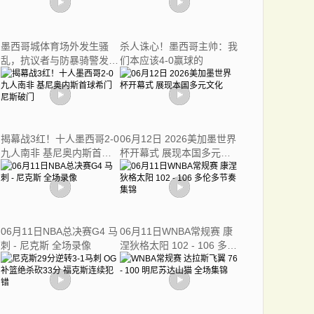
墨西哥城体育场外发生骚
杀人诛心！墨西哥主帅：我
乱，抗议者与防暴骑警发生
们本应该4-0赢球的
冲突
揭幕战3红！十人墨西哥2-0
06月12日 2026美加墨世界
九人南非 基尼奥内斯首球
杯开幕式 展现本国多元文
希门尼斯破门
化
06月11日NBA总决赛G4 马
06月11日WNBA常规赛 康
刺 - 尼克斯 全场录像
涅狄格太阳 102 - 106 多伦
多节奏 集锦