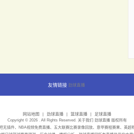
友情链接
劲球直播
网站地图
劲球直播
篮球直播
足球直播
Copyright © 2026 . All Rights Reserved. 关于我们
劲球直播
版权所有
播吧无插件、NBA视频免费直播、五大联赛比赛录像回放、意甲赛程赛果、英超