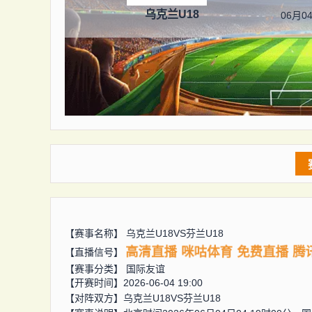
乌克兰U18
06月04
【赛事名称】
乌克兰U18VS芬兰U18
高清直播
咪咕体育
免费直播
腾
【直播信号】
【赛事分类】
国际友谊
【开赛时间】2026-06-04 19:00
【对阵双方】
乌克兰U18VS芬兰U18