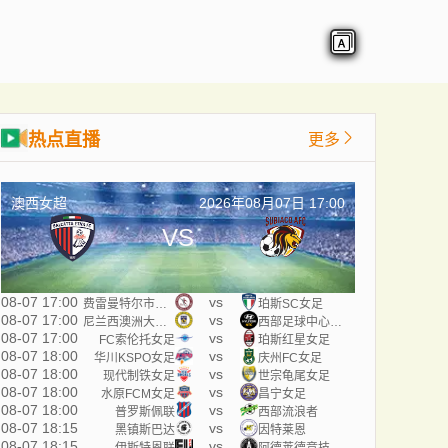
热点直播
更多
澳西女超
2026年08月07日 17:00
VS
08-07 17:00
vs
费雷曼特尔市女足
珀斯SC女足
08-07 17:00
vs
尼兰西澳洲大学女足
西部足球中心女足
08-07 17:00
vs
FC索伦托女足
珀斯红星女足
08-07 18:00
vs
华川KSPO女足
庆州FC女足
08-07 18:00
vs
现代制铁女足
世宗龟尾女足
08-07 18:00
vs
水原FCM女足
昌宁女足
08-07 18:00
vs
普罗斯佩联
西部流浪者
08-07 18:15
vs
黑镇斯巴达
因特莱恩
08-07 18:15
vs
伊斯特恩联
阿德莱德竞技