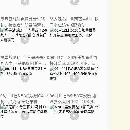
墨西哥城体育场外发生骚
杀人诛心！墨西哥主帅：我
乱，抗议者与防暴骑警发生
们本应该4-0赢球的
冲突
揭幕战3红！十人墨西哥2-0
06月12日 2026美加墨世界
九人南非 基尼奥内斯首球
杯开幕式 展现本国多元文
希门尼斯破门
化
06月11日NBA总决赛G4 马
06月11日WNBA常规赛 康
刺 - 尼克斯 全场录像
涅狄格太阳 102 - 106 多伦
多节奏 集锦