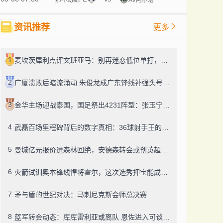
资讯推荐
更多
1
麦坎茨犀利点评文班亚马：别再迷恋低位单打，字母哥式打法才是未来
2
广厦溃败后暗流涌动 朱俊龙成广东锋线补强头号目标
3
金华主场迎战泰国，国足祭出4231阵型：张玉宁突前，韦世豪左路驰骋
4
武磊百场里程碑背后的数字真相：36球射手王的效率困境
5
曼城亿元报价遭森林回绝，安德森转会或创英超纪录
6
火箭试训奥本锋线悍将霍尔，这次选秀押宝能成吗？
7
矛与盾的世纪对决：马刺尼克斯会师总决赛
8
蓝军转会动态：库库雷利亚或离队 恩佐进入可谈名单