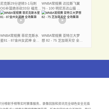
尼克斯29分逆转3-1马刺
WNBA常规赛 达拉斯飞翼
OG补篮绝杀砍33分 福克斯
76 - 100 明尼苏达山猫 全
连续犯错
场集锦
WNBA常规赛 菲尼克斯水
WNBA常规赛 亚特兰大梦
星81 - 87金州女武神 全场
想 82 - 75 芝加哥天空 全场
集锦
集锦
积分榜射手榜等实时赛事服务，录像回放和资讯完全绿色安全无插