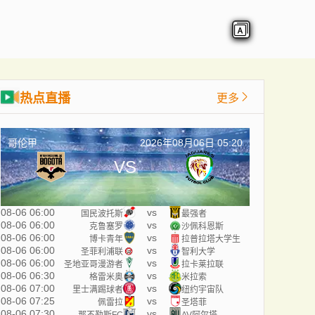
热点直播
更多
哥伦甲
2026年08月06日 05:20
VS
08-06 06:00
vs
国民波托斯
最强者
08-06 06:00
vs
克鲁塞罗
沙佩科恩斯
08-06 06:00
vs
博卡青年
拉普拉塔大学生
08-06 06:00
vs
圣菲利浦联
智利大学
08-06 06:00
vs
圣地亚哥漫游者
拉卡莱拉联
08-06 06:30
vs
格雷米奥
米拉索
08-06 07:00
vs
里士满踢球者
纽约宇宙队
08-06 07:25
vs
佩雷拉
圣塔菲
08-06 07:30
vs
那不勒斯FC
AV阿尔塔