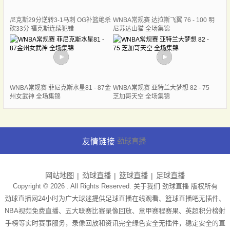
尼克斯29分逆转3-1马刺 OG补篮绝杀
WNBA常规赛 达拉斯飞翼 76 - 100 明
砍33分 福克斯连续犯错
尼苏达山猫 全场集锦
WNBA常规赛 菲尼克斯水星81 - 87金
WNBA常规赛 亚特兰大梦想 82 - 75
州女武神 全场集锦
芝加哥天空 全场集锦
友情链接
劲球直播
网站地图
劲球直播
篮球直播
足球直播
Copyright © 2026 . All Rights Reserved. 关于我们
劲球直播
版权所有
劲球直播网24小时为广大球迷提供足球直播在线观看、篮球直播吧无插件、
NBA视频免费直播、五大联赛比赛录像回放、意甲赛程赛果、英超积分榜射
手榜等实时赛事服务，录像回放和资讯完全绿色安全无插件，稳定安全的直