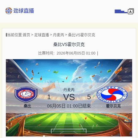
页
当前位置:
首页
足球直播
丹麦丙
桑比VS霍尔贝克
直播
桑比VS霍尔贝克
直播
比赛时间：2026年06月05日 01:00
录像
新闻
丹麦丙
VS
1
5
06月05日 01:00
已结束
桑比
霍尔贝克