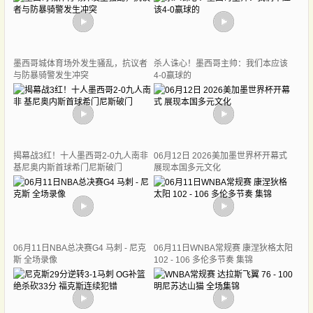
墨西哥城体育场外发生骚乱，抗议者
杀人诛心！墨西哥主帅：我们本应该
与防暴骑警发生冲突
4-0赢球的
揭幕战3红！十人墨西哥2-0九人南非
06月12日 2026美加墨世界杯开幕式
基尼奥内斯首球希门尼斯破门
展现本国多元文化
06月11日NBA总决赛G4 马刺 - 尼克
06月11日WNBA常规赛 康涅狄格太阳
斯 全场录像
102 - 106 多伦多节奏 集锦