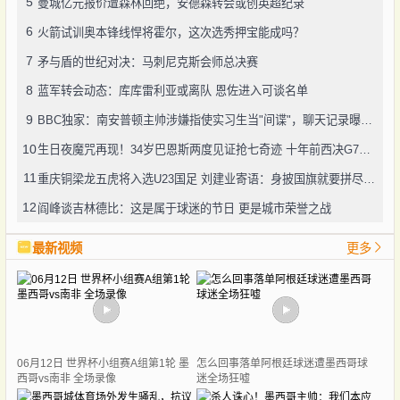
5
曼城亿元报价遭森林回绝，安德森转会或创英超纪录
6
火箭试训奥本锋线悍将霍尔，这次选秀押宝能成吗？
7
矛与盾的世纪对决：马刺尼克斯会师总决赛
8
蓝军转会动态：库库雷利亚或离队 恩佐进入可谈名单
9
BBC独家：南安普顿主帅涉嫌指使实习生当"间谍"，聊天记录曝光引轩然大波
10
生日夜魔咒再现！34岁巴恩斯两度见证抢七奇迹 十年前西决G7也曾送雷霆回家
11
重庆铜梁龙五虎将入选U23国足 刘建业寄语：身披国旗就要拼尽全力
12
阎峰谈吉林德比：这是属于球迷的节日 更是城市荣誉之战
最新视频
更多
06月12日 世界杯小组赛A组第1轮 墨
怎么回事落单阿根廷球迷遭墨西哥球
西哥vs南非 全场录像
迷全场狂嘘