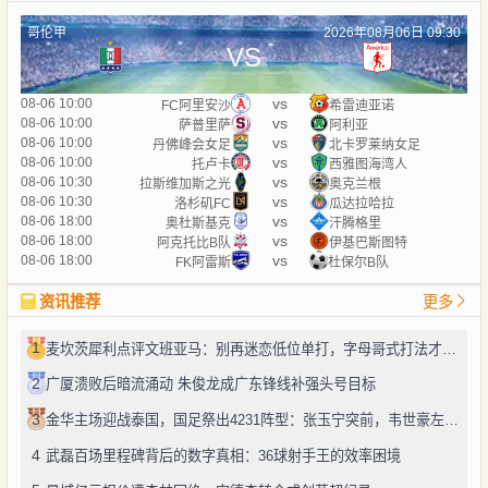
哥伦甲
2026年08月06日 09:30
VS
vs
08-06 10:00
FC阿里安沙
希雷迪亚诺
vs
08-06 10:00
萨普里萨
阿利亚
vs
08-06 10:00
丹佛峰会女足
北卡罗莱纳女足
vs
08-06 10:00
托卢卡
西雅图海湾人
vs
08-06 10:30
拉斯维加斯之光
奥克兰根
vs
08-06 10:30
洛杉矶FC
瓜达拉哈拉
vs
08-06 18:00
奥杜斯基克
汗腾格里
vs
08-06 18:00
阿克托比B队
伊基巴斯图特
vs
08-06 18:00
FK阿雷斯
杜保尔B队
资讯推荐
更多
1
麦坎茨犀利点评文班亚马：别再迷恋低位单打，字母哥式打法才是未来
2
广厦溃败后暗流涌动 朱俊龙成广东锋线补强头号目标
3
金华主场迎战泰国，国足祭出4231阵型：张玉宁突前，韦世豪左路驰骋
4
武磊百场里程碑背后的数字真相：36球射手王的效率困境