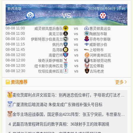
新西南联
2026年08月08日 10:45
VS
vs
08-08 11:00
威灵顿凤凰后备队
惠灵顿奥运会
vs
08-08 11:00
奥克兰联
陶朗加市联
vs
08-08 11:00
伊斯特恩沙伯奥克兰
芬奇布尔斯联
vs
08-08 11:15
佩托内
威斯顿沙伯
vs
08-08 11:45
岛湾联
上哈特市
vs
08-08 12:00
南霍巴特
河畔奥林匹克
vs
08-08 12:00
埃奇沃斯伊格斯
韦斯顿劳动熊
vs
08-08 12:00
纽卡斯尔奥林匹克
瓦伦蒂勒
vs
08-08 12:30
坎培拉奥林匹克
古玛老虎
资讯推荐
更多
1
麦坎茨犀利点评文班亚马：别再迷恋低位单打，字母哥式打法才是未来
2
广厦溃败后暗流涌动 朱俊龙成广东锋线补强头号目标
3
金华主场迎战泰国，国足祭出4231阵型：张玉宁突前，韦世豪左路驰骋
4
武磊百场里程碑背后的数字真相：36球射手王的效率困境