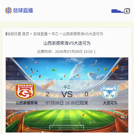
页
当前位置:
首页
足球直播
中乙
山西崇德荣海VS大连可为
直播
山西崇德荣海VS大连可为
直播
比赛时间：2026年07月08日 16:00
录像
新闻
中乙
VS
2
0
07月08日 16:00
已结束
山西崇德荣海
大连可为