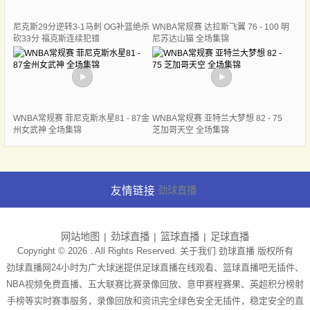
尼克斯29分逆转3-1马刺 OG补篮绝杀
WNBA常规赛 达拉斯飞翼 76 - 100 明
砍33分 福克斯连续犯错
尼苏达山猫 全场集锦
WNBA常规赛 菲尼克斯水星81 - 87金
WNBA常规赛 亚特兰大梦想 82 - 75
州女武神 全场集锦
芝加哥天空 全场集锦
友情链接
劲球直播
网站地图
劲球直播
篮球直播
足球直播
Copyright © 2026 . All Rights Reserved. 关于我们
劲球直播
版权所有
劲球直播网24小时为广大球迷提供足球直播在线观看、篮球直播吧无插件、
NBA视频免费直播、五大联赛比赛录像回放、意甲赛程赛果、英超积分榜射
手榜等实时赛事服务，录像回放和资讯完全绿色安全无插件，稳定安全的直