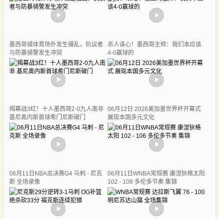
墨西哥城体育场外发生骚乱，抗议者
杀人诛心！墨西哥主帅：我们本应该
与防暴骑警发生冲突
4-0赢球的
揭幕战3红！十人墨西哥2-0九人南非
06月12日 2026美加墨世界杯开幕式
基尼奥内斯首球希门尼斯破门
展现本国多元文化
06月11日NBA总决赛G4 马刺 - 尼克
06月11日WNBA常规赛 康涅狄格太阳
斯 全场录像
102 - 106 多伦多节奏 集锦