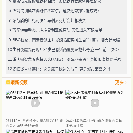
5
曼城亿元报价遭森林回绝，安德森转会或创英超纪录
6
火箭试训奥本锋线悍将霍尔，这次选秀押宝能成吗？
7
矛与盾的世纪对决：马刺尼克斯会师总决赛
8
蓝军转会动态：库库雷利亚或离队 恩佐进入可谈名单
9
BBC独家：南安普顿主帅涉嫌指使实习生当"间谍"，聊天记录曝光引轩然大波
10
生日夜魔咒再现！34岁巴恩斯两度见证抢七奇迹 十年前西决G7也曾送雷霆回家
11
重庆铜梁龙五虎将入选U23国足 刘建业寄语：身披国旗就要拼尽全力
12
阎峰谈吉林德比：这是属于球迷的节日 更是城市荣誉之战
最新视频
更多
06月12日 世界杯小组赛A组第1轮 墨
怎么回事落单阿根廷球迷遭墨西哥球
西哥vs南非 全场录像
迷全场狂嘘