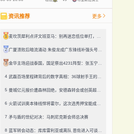
资讯推荐
更多
1
麦坎茨犀利点评文班亚马：别再迷恋低位单打，字母哥式打法才是未来
2
广厦溃败后暗流涌动 朱俊龙成广东锋线补强头号目标
3
金华主场迎战泰国，国足祭出4231阵型：张玉宁突前，韦世豪左路驰骋
4
武磊百场里程碑背后的数字真相：36球射手王的效率困境
5
曼城亿元报价遭森林回绝，安德森转会或创英超纪录
6
火箭试训奥本锋线悍将霍尔，这次选秀押宝能成吗？
7
矛与盾的世纪对决：马刺尼克斯会师总决赛
8
蓝军转会动态：库库雷利亚或离队 恩佐进入可谈名单