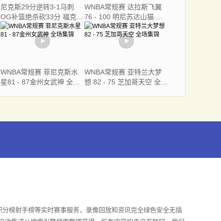
尼克斯29分逆转3-1马刺
WNBA常规赛 达拉斯飞翼
OG补篮绝杀砍33分 福克斯
76 - 100 明尼苏达山猫 全
连续犯错
场集锦
WNBA常规赛 菲尼克斯水
WNBA常规赛 亚特兰大梦
星81 - 87金州女武神 全场
想 82 - 75 芝加哥天空 全场
集锦
集锦
积分榜射手榜等实时赛事服务，录像回放和资讯完全绿色安全无插