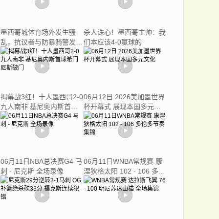
墨西哥城体育场外发生骚
杀人诛心！墨西哥主帅：我
乱，抗议者与防暴骑警发生
们本应该4-0赢球的
冲突
揭幕战3红！十人墨西哥2-0
06月12日 2026美加墨世界
九人南非 基尼奥内斯首球
杯开幕式 展现本国多元文
希门尼斯破门
化
06月11日NBA总决赛G4 马
06月11日WNBA常规赛 康
刺 - 尼克斯 全场录像
涅狄格太阳 102 - 106 多伦
多节奏 集锦