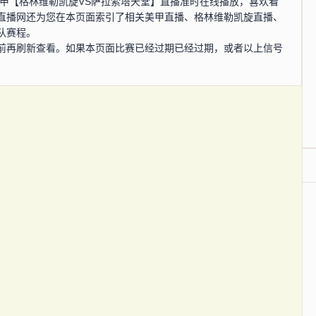
0分，美甲【格林维勒凯旋VS萨拉索塔天堂】直播准时在线播放，喜欢看
直播网还为您在本页面索引了相关美甲直播、格林维勒凯旋直播、
队赛程。
前再刷新查看。如果本页面比赛已经过期已经过期，或者以上信号