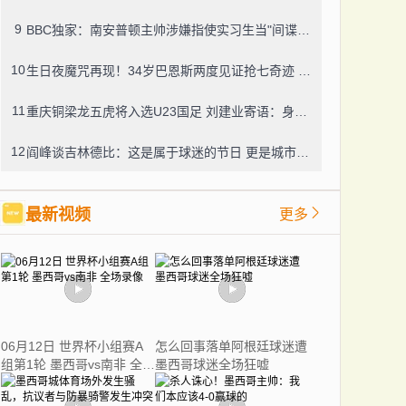
9
BBC独家：南安普顿主帅涉嫌指使实习生当"间谍"，聊天记录曝光引轩然大波
10
生日夜魔咒再现！34岁巴恩斯两度见证抢七奇迹 十年前西决G7也曾送雷霆回家
11
重庆铜梁龙五虎将入选U23国足 刘建业寄语：身披国旗就要拼尽全力
12
阎峰谈吉林德比：这是属于球迷的节日 更是城市荣誉之战
最新视频
更多
06月12日 世界杯小组赛A
怎么回事落单阿根廷球迷遭
组第1轮 墨西哥vs南非 全场
墨西哥球迷全场狂嘘
录像