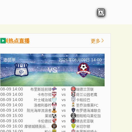
热点直播
更多
澳昆甲
2026年08月09日 14:00
VS
08-09 14:00
vs
布里斯班前锋
瑞德兰茨联
08-09 14:00
vs
卡布尔彻
荷兰公园老鹰
08-09 14:00
vs
叶士域治城
卡帕拉巴
08-09 14:00
vs
洛根利泰柠
圣乔治维莱FC
08-09 14:00
vs
阳光海岸流浪者
布罗德海滩联合
08-09 15:00
vs
莱城
图帕帕马莱伦加
08-09 16:00
vs
卡伦德拉
佛吉尼亚联
08-09 16:00
vs
摩顿城精英后备队
米切尔顿
08-09 16:00
vs
松山
布里斯班骑士