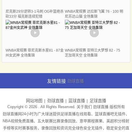
尼克斯29分逆转3-1马刺 OG补篮绝杀
WNBA常规赛 达拉斯飞翼 76 - 100 明
砍33分 福克斯连续犯错
尼苏达山猫 全场集锦
WNBA常规赛 菲尼克斯水星81 - 87金
WNBA常规赛 亚特兰大梦想 82 - 75
州女武神 全场集锦
芝加哥天空 全场集锦
友情链接
劲球直播
网站地图
劲球直播
篮球直播
足球直播
Copyright © 2026 . All Rights Reserved. 关于我们
劲球直播
版权所有
劲球直播网24小时为广大球迷提供足球直播在线观看、篮球直播吧无插件、
NBA视频免费直播、五大联赛比赛录像回放、意甲赛程赛果、英超积分榜射
手榜等实时赛事服务，录像回放和资讯完全绿色安全无插件，稳定安全的直