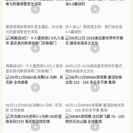
墨西哥城体育场外发生骚乱，抗议者
杀人诛心！墨西哥主帅：我们本应该
与防暴骑警发生冲突
4-0赢球的
揭幕战3红！十人墨西哥2-0九人南非
06月12日 2026美加墨世界杯开幕式
基尼奥内斯首球希门尼斯破门
展现本国多元文化
06月11日NBA总决赛G4 马刺 - 尼克
06月11日WNBA常规赛 康涅狄格太阳
斯 全场录像
102 - 106 多伦多节奏 集锦