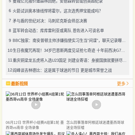
5
曼城亿元报价遭森林回绝，安德森转会或创英超纪录
6
火箭试训奥本锋线悍将霍尔，这次选秀押宝能成吗？
7
矛与盾的世纪对决：马刺尼克斯会师总决赛
8
蓝军转会动态：库库雷利亚或离队 恩佐进入可谈名单
9
BBC独家：南安普顿主帅涉嫌指使实习生当"间谍"，聊天记录曝光引轩然大波
10
生日夜魔咒再现！34岁巴恩斯两度见证抢七奇迹 十年前西决G7也曾送雷霆回家
11
重庆铜梁龙五虎将入选U23国足 刘建业寄语：身披国旗就要拼尽全力
12
阎峰谈吉林德比：这是属于球迷的节日 更是城市荣誉之战
最新视频
更多
06月12日 世界杯小组赛A组第1轮 墨
怎么回事落单阿根廷球迷遭墨西哥球
西哥vs南非 全场录像
迷全场狂嘘