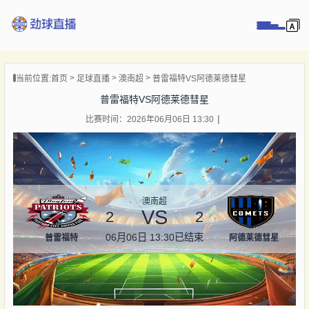
页
当前位置:
首页
足球直播
澳南超
普雷福特VS阿德莱德彗星
直播
普雷福特VS阿德莱德彗星
直播
比赛时间：2026年06月06日 13:30
录像
新闻
澳南超
VS
2
2
06月06日 13:30
已结束
普雷福特
阿德莱德彗星