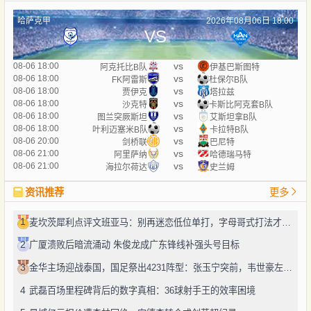
哈萨克甲
2026年08月06日 18:00
VS
vs
08-06 18:00
阿克托比B队
伊基巴斯图特
vs
08-06 18:00
FK阿雷斯
杜保尔B队
vs
08-06 18:00
贾伊克
塔拉兹
vs
08-06 18:00
沙克特
卡斯比阿克套B队
vs
08-06 18:00
图兰突厥斯坦
艾斯坦拿B队
vs
08-06 18:00
叶利迈塞米B队
卡拉特B队
vs
08-06 20:00
剑桥联
巴尼特
vs
08-06 21:00
阿里萨纳
哈德瑞马特
vs
08-06 21:00
海拉尔荷达
史兰姆
资讯推荐
更多
1
麦坎茨犀利点评文班亚马：别再迷恋低位单打，字母哥式打法才是未来
2
广厦溃败后暗流涌动 朱俊龙成广东锋线补强头号目标
3
金华主场迎战泰国，国足祭出4231阵型：张玉宁突前，韦世豪左路驰骋
4
武磊百场里程碑背后的数字真相：36球射手王的效率困境