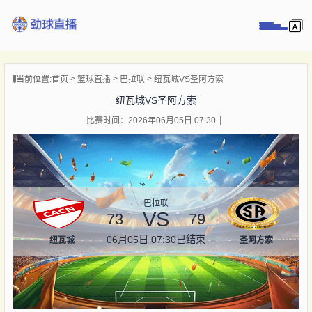
页
当前位置:
首页
篮球直播
巴拉联
纽瓦城VS圣阿方索
直播
纽瓦城VS圣阿方索
直播
比赛时间：2026年06月05日 07:30
录像
新闻
巴拉联
VS
73
79
06月05日 07:30
已结束
纽瓦城
圣阿方索