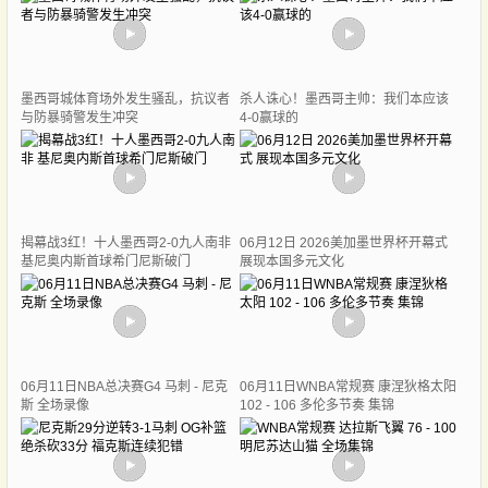
墨西哥城体育场外发生骚乱，抗议者
杀人诛心！墨西哥主帅：我们本应该
与防暴骑警发生冲突
4-0赢球的
揭幕战3红！十人墨西哥2-0九人南非
06月12日 2026美加墨世界杯开幕式
基尼奥内斯首球希门尼斯破门
展现本国多元文化
06月11日NBA总决赛G4 马刺 - 尼克
06月11日WNBA常规赛 康涅狄格太阳
斯 全场录像
102 - 106 多伦多节奏 集锦