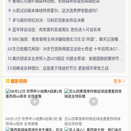
5
曼城亿元报价遭森林回绝，安德森转会或创英超纪录
6
火箭试训奥本锋线悍将霍尔，这次选秀押宝能成吗？
7
矛与盾的世纪对决：马刺尼克斯会师总决赛
8
蓝军转会动态：库库雷利亚或离队 恩佐进入可谈名单
9
BBC独家：南安普顿主帅涉嫌指使实习生当"间谍"，聊天记录曝光引轩然大波
10
生日夜魔咒再现！34岁巴恩斯两度见证抢七奇迹 十年前西决G7也曾送雷霆回家
11
重庆铜梁龙五虎将入选U23国足 刘建业寄语：身披国旗就要拼尽全力
12
阎峰谈吉林德比：这是属于球迷的节日 更是城市荣誉之战
最新视频
更多
06月12日 世界杯小组赛A组第1轮 墨
怎么回事落单阿根廷球迷遭墨西哥球
西哥vs南非 全场录像
迷全场狂嘘