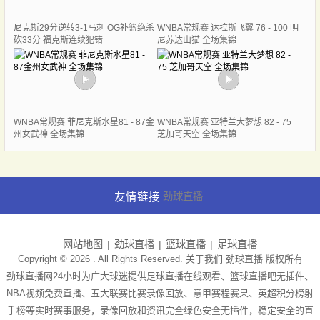
尼克斯29分逆转3-1马刺 OG补篮绝杀
WNBA常规赛 达拉斯飞翼 76 - 100 明
砍33分 福克斯连续犯错
尼苏达山猫 全场集锦
WNBA常规赛 菲尼克斯水星81 - 87金
WNBA常规赛 亚特兰大梦想 82 - 75
州女武神 全场集锦
芝加哥天空 全场集锦
友情链接
劲球直播
网站地图
劲球直播
篮球直播
足球直播
Copyright © 2026 . All Rights Reserved. 关于我们
劲球直播
版权所有
劲球直播网24小时为广大球迷提供足球直播在线观看、篮球直播吧无插件、
NBA视频免费直播、五大联赛比赛录像回放、意甲赛程赛果、英超积分榜射
手榜等实时赛事服务，录像回放和资讯完全绿色安全无插件，稳定安全的直