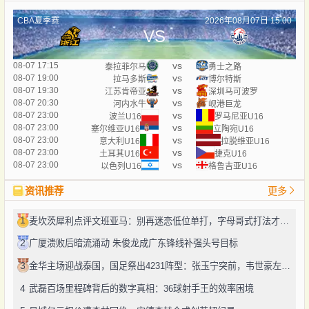
CBA夏季赛
2026年08月07日 15:00
VS
vs
08-07 17:15
泰拉菲尔马
勇士之路
vs
08-07 19:00
拉马多斯
博尔特斯
vs
08-07 19:30
江苏肯帝亚
深圳马可波罗
vs
08-07 20:30
河内水牛
岘港巨龙
vs
08-07 23:00
波兰U16
罗马尼亚U16
vs
08-07 23:00
塞尔维亚U16
立陶宛U16
vs
08-07 23:00
意大利U16
拉脱维亚U16
vs
08-07 23:00
土耳其U16
捷克U16
vs
08-07 23:00
以色列U16
格鲁吉亚U16
资讯推荐
更多
1
麦坎茨犀利点评文班亚马：别再迷恋低位单打，字母哥式打法才是未来
2
广厦溃败后暗流涌动 朱俊龙成广东锋线补强头号目标
3
金华主场迎战泰国，国足祭出4231阵型：张玉宁突前，韦世豪左路驰骋
4
武磊百场里程碑背后的数字真相：36球射手王的效率困境