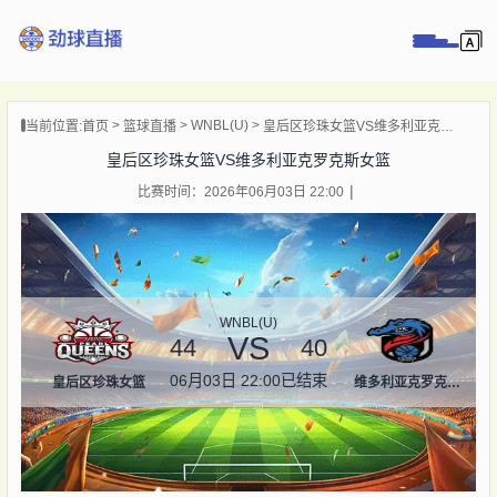
页
WNBL(U)
当前位置:
首页
篮球直播
皇后区珍珠女篮VS维多利亚克罗克斯女篮
直播
皇后区珍珠女篮VS维多利亚克罗克斯女篮
直播
比赛时间：2026年06月03日 22:00
录像
新闻
WNBL(U)
VS
44
40
06月03日 22:00
已结束
皇后区珍珠女篮
维多利亚克罗克斯女篮