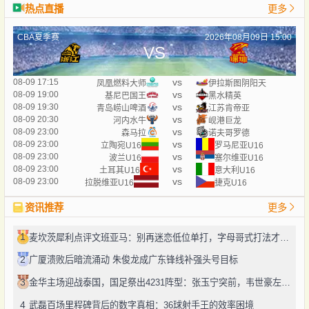
热点直播
更多
CBA夏季赛
2026年08月09日 15:00
VS
vs
08-09 17:15
凤凰燃料大师
伊拉斯图阴阳天
vs
08-09 19:00
基尼巴国王
黑水精英
vs
08-09 19:30
青岛崂山啤酒
江苏肯帝亚
vs
08-09 20:30
河内水牛
岘港巨龙
vs
08-09 23:00
森马拉
诺夫哥罗德
vs
08-09 23:00
立陶宛U16
罗马尼亚U16
vs
08-09 23:00
波兰U16
塞尔维亚U16
vs
08-09 23:00
土耳其U16
意大利U16
vs
08-09 23:00
拉脱维亚U16
捷克U16
资讯推荐
更多
1
麦坎茨犀利点评文班亚马：别再迷恋低位单打，字母哥式打法才是未来
2
广厦溃败后暗流涌动 朱俊龙成广东锋线补强头号目标
3
金华主场迎战泰国，国足祭出4231阵型：张玉宁突前，韦世豪左路驰骋
4
武磊百场里程碑背后的数字真相：36球射手王的效率困境