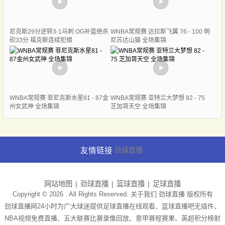
尼克斯29分逆转3-1马刺 OG补篮绝杀
WNBA常规赛 达拉斯飞翼 76 - 100 明
砍33分 福克斯连续犯错
尼苏达山猫 全场集锦
WNBA常规赛 菲尼克斯水星81 - 87金
WNBA常规赛 亚特兰大梦想 82 - 75
州女武神 全场集锦
芝加哥天空 全场集锦
友情链接
劲球直播
网站地图
劲球直播
篮球直播
足球直播
Copyright © 2026 . All Rights Reserved. 关于我们
劲球直播
版权所有
劲球直播网24小时为广大球迷提供足球直播在线观看、篮球直播吧无插件、
NBA视频免费直播、五大联赛比赛录像回放、意甲赛程赛果、英超积分榜射