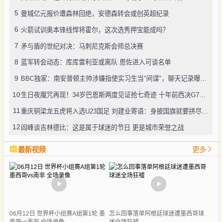
5
曼城亿元报价遭森林回绝，安德森转会或创英超纪录
6
火箭试训奥本锋线悍将霍尔，这次选秀押宝能成吗？
7
矛与盾的世纪对决：马刺尼克斯会师总决赛
8
蓝军转会动态：库库雷利亚或离队 恩佐进入可谈名单
9
BBC独家：南安普顿主帅涉嫌指使实习生当"间谍"，聊天记录曝光引轩然大波
10
生日夜魔咒再现！34岁巴恩斯两度见证抢七奇迹 十年前西决G7也曾送雷霆回家
11
重庆铜梁龙五虎将入选U23国足 刘建业寄语：身披国旗就要拼尽全力
12
阎峰谈吉林德比：这是属于球迷的节日 更是城市荣誉之战
最新视频
更多
06月12日 世界杯小组赛A组第1轮 墨
怎么回事落单阿根廷球迷遭墨西哥球