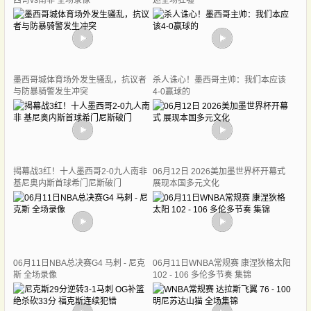
西哥vs南非 全场录像
迷全场狂嘘
墨西哥城体育场外发生骚乱，抗议者
杀人诛心！墨西哥主帅：我们本应该
与防暴骑警发生冲突
4-0赢球的
揭幕战3红！十人墨西哥2-0九人南非
06月12日 2026美加墨世界杯开幕式
基尼奥内斯首球希门尼斯破门
展现本国多元文化
06月11日NBA总决赛G4 马刺 - 尼克
06月11日WNBA常规赛 康涅狄格太阳
斯 全场录像
102 - 106 多伦多节奏 集锦