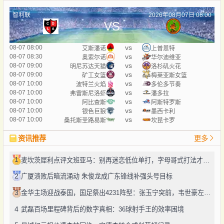
智利联
2026年08月07日 08:00
VS
vs
08-07 08:00
艾斯潘诺
上普恩特
vs
08-07 08:30
奥索尔诺
华尔迪维亚
vs
08-07 09:00
明尼苏达天猫
洛杉矶火花
vs
08-07 09:00
矿工女篮
梅莱亚斯女篮
vs
08-07 10:00
波特兰火焰
多伦多节奏
vs
08-07 10:00
弗雷斯尼洛虾
潘多拉
vs
08-07 10:00
阿比查斯
阿斯特罗斯
vs
08-07 10:00
银色巨狼
墨西卡利
vs
08-07 10:00
桑托斯圣路易斯
坎昆卡罗
资讯推荐
更多
1
麦坎茨犀利点评文班亚马：别再迷恋低位单打，字母哥式打法才是未来
2
广厦溃败后暗流涌动 朱俊龙成广东锋线补强头号目标
3
金华主场迎战泰国，国足祭出4231阵型：张玉宁突前，韦世豪左路驰骋
4
武磊百场里程碑背后的数字真相：36球射手王的效率困境