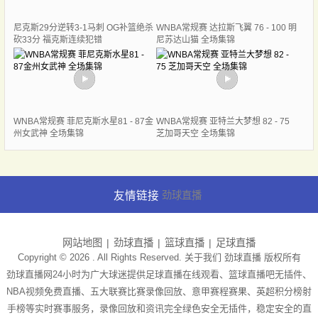
尼克斯29分逆转3-1马刺 OG补篮绝杀
WNBA常规赛 达拉斯飞翼 76 - 100 明
砍33分 福克斯连续犯错
尼苏达山猫 全场集锦
WNBA常规赛 菲尼克斯水星81 - 87金
WNBA常规赛 亚特兰大梦想 82 - 75
州女武神 全场集锦
芝加哥天空 全场集锦
友情链接
劲球直播
网站地图
劲球直播
篮球直播
足球直播
Copyright © 2026 . All Rights Reserved. 关于我们
劲球直播
版权所有
劲球直播网24小时为广大球迷提供足球直播在线观看、篮球直播吧无插件、
NBA视频免费直播、五大联赛比赛录像回放、意甲赛程赛果、英超积分榜射
手榜等实时赛事服务，录像回放和资讯完全绿色安全无插件，稳定安全的直