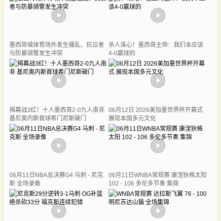
墨西哥城体育场外发生骚乱，抗议者
杀人诛心！墨西哥主帅：我们本应该
与防暴骑警发生冲突
4-0赢球的
揭幕战3红！十人墨西哥2-0九人南非
06月12日 2026美加墨世界杯开幕式
基尼奥内斯首球希门尼斯破门
展现本国多元文化
06月11日NBA总决赛G4 马刺 - 尼克
06月11日WNBA常规赛 康涅狄格太阳
斯 全场录像
102 - 106 多伦多节奏 集锦