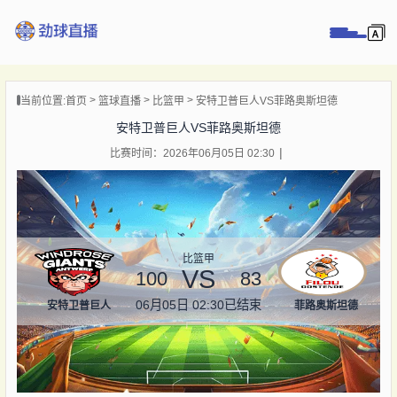
页
当前位置:
首页
篮球直播
比篮甲
安特卫普巨人VS菲路奥斯坦德
直播
安特卫普巨人VS菲路奥斯坦德
直播
比赛时间：2026年06月05日 02:30
录像
新闻
比篮甲
VS
100
83
06月05日 02:30
已结束
安特卫普巨人
菲路奥斯坦德