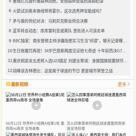
5
曼城亿元报价遭森林回绝，安德森转会或创英超纪录
6
火箭试训奥本锋线悍将霍尔，这次选秀押宝能成吗？
7
矛与盾的世纪对决：马刺尼克斯会师总决赛
8
蓝军转会动态：库库雷利亚或离队 恩佐进入可谈名单
9
BBC独家：南安普顿主帅涉嫌指使实习生当"间谍"，聊天记录曝光引轩然大波
10
生日夜魔咒再现！34岁巴恩斯两度见证抢七奇迹 十年前西决G7也曾送雷霆回家
11
重庆铜梁龙五虎将入选U23国足 刘建业寄语：身披国旗就要拼尽全力
12
阎峰谈吉林德比：这是属于球迷的节日 更是城市荣誉之战
最新视频
更多
06月12日 世界杯小组赛A组第1轮 墨
怎么回事落单阿根廷球迷遭墨西哥球
西哥vs南非 全场录像
迷全场狂嘘