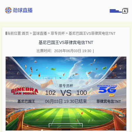
页
当前位置:
首页
篮球直播
菲专员杯
基尼巴国王VS菲律宾电信TNT
直播
基尼巴国王VS菲律宾电信TNT
直播
比赛时间：2026年06月03日 19:30
录像
新闻
菲专员杯
VS
102
100
06月03日 19:30
已结束
基尼巴国王
菲律宾电信TNT