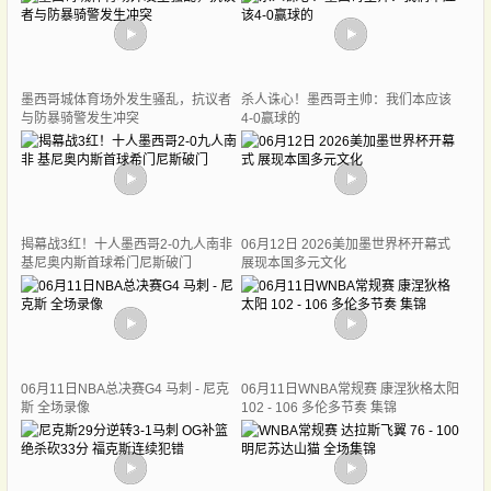
墨西哥城体育场外发生骚乱，抗议者
杀人诛心！墨西哥主帅：我们本应该
与防暴骑警发生冲突
4-0赢球的
揭幕战3红！十人墨西哥2-0九人南非
06月12日 2026美加墨世界杯开幕式
基尼奥内斯首球希门尼斯破门
展现本国多元文化
06月11日NBA总决赛G4 马刺 - 尼克
06月11日WNBA常规赛 康涅狄格太阳
斯 全场录像
102 - 106 多伦多节奏 集锦