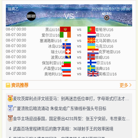
瑞典乙
2026年08月07日 00:00
VS
vs
08-07 00:00
黑山U16
葡萄牙U16
vs
08-07 00:00
爱尔兰U16
荷兰U16
vs
08-07 00:00
塞浦路斯U16
北马其顿U16
vs
08-07 00:00
冰岛U16
乌克兰U16
vs
08-07 00:00
瑞士U16
克罗地亚U16
vs
08-07 00:00
波黑U16
挪威U16
vs
08-07 00:00
保加利亚U16
芬兰U16
vs
08-07 00:00
卢森堡U16
瑞典U16
vs
08-07 00:00
奥地利U16
英格兰U16
资讯推荐
更多
1
麦坎茨犀利点评文班亚马：别再迷恋低位单打，字母哥式打法才是未来
2
广厦溃败后暗流涌动 朱俊龙成广东锋线补强头号目标
3
金华主场迎战泰国，国足祭出4231阵型：张玉宁突前，韦世豪左路驰骋
4
武磊百场里程碑背后的数字真相：36球射手王的效率困境