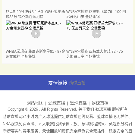
尼克斯29分逆转3-1马刺 OG补篮绝杀
WNBA常规赛 达拉斯飞翼 76 - 100 明
砍33分 福克斯连续犯错
尼苏达山猫 全场集锦
WNBA常规赛 菲尼克斯水星81 - 87金
WNBA常规赛 亚特兰大梦想 82 - 75
州女武神 全场集锦
芝加哥天空 全场集锦
友情链接
劲球直播
网站地图
劲球直播
篮球直播
足球直播
Copyright © 2026 . All Rights Reserved. 关于我们
劲球直播
版权所有
劲球直播网24小时为广大球迷提供足球直播在线观看、篮球直播吧无插件、
NBA视频免费直播、五大联赛比赛录像回放、意甲赛程赛果、英超积分榜射
手榜等实时赛事服务，录像回放和资讯完全绿色安全无插件，稳定安全的直