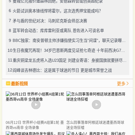
5
曼城亿元报价遭森林回绝，安德森转会或创英超纪录
6
火箭试训奥本锋线悍将霍尔，这次选秀押宝能成吗？
7
矛与盾的世纪对决：马刺尼克斯会师总决赛
8
蓝军转会动态：库库雷利亚或离队 恩佐进入可谈名单
9
BBC独家：南安普顿主帅涉嫌指使实习生当"间谍"，聊天记录曝光引轩然大波
10
生日夜魔咒再现！34岁巴恩斯两度见证抢七奇迹 十年前西决G7也曾送雷霆回家
11
重庆铜梁龙五虎将入选U23国足 刘建业寄语：身披国旗就要拼尽全力
12
阎峰谈吉林德比：这是属于球迷的节日 更是城市荣誉之战
最新视频
更多
06月12日 世界杯小组赛A组第1轮 墨
怎么回事落单阿根廷球迷遭墨西哥球
西哥vs南非 全场录像
迷全场狂嘘