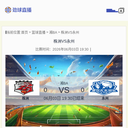
页
当前位置:
首页
篮球直播
湘BA
株洲VS永州
直播
株洲VS永州
直播
比赛时间：2026年06月03日 19:30
录像
新闻
湘BA
VS
0
0
06月03日 19:30
已结束
株洲
永州