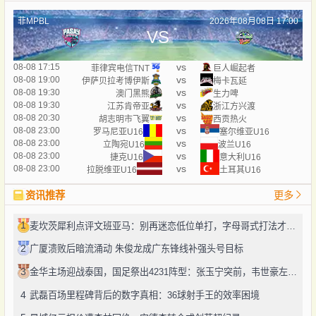
菲MPBL
2026年08月08日 17:00
VS
vs
08-08 17:15
菲律宾电信TNT
巨人崛起者
vs
08-08 19:00
伊萨贝拉考博伊斯
梅卡瓦延
vs
08-08 19:30
澳门黑熊
生力啤
vs
08-08 19:30
江苏肯帝亚
浙江方兴渡
vs
08-08 20:30
胡志明市飞翼
西贡热火
vs
08-08 23:00
罗马尼亚U16
塞尔维亚U16
vs
08-08 23:00
立陶宛U16
波兰U16
vs
08-08 23:00
捷克U16
意大利U16
vs
08-08 23:00
拉脱维亚U16
土耳其U16
资讯推荐
更多
1
麦坎茨犀利点评文班亚马：别再迷恋低位单打，字母哥式打法才是未来
2
广厦溃败后暗流涌动 朱俊龙成广东锋线补强头号目标
3
金华主场迎战泰国，国足祭出4231阵型：张玉宁突前，韦世豪左路驰骋
4
武磊百场里程碑背后的数字真相：36球射手王的效率困境