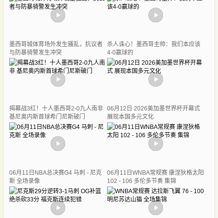
墨西哥城体育场外发生骚乱，抗议者
杀人诛心！墨西哥主帅：我们本应该
与防暴骑警发生冲突
4-0赢球的
揭幕战3红！十人墨西哥2-0九人南非
06月12日 2026美加墨世界杯开幕式
基尼奥内斯首球希门尼斯破门
展现本国多元文化
06月11日NBA总决赛G4 马刺 - 尼克
06月11日WNBA常规赛 康涅狄格太阳
斯 全场录像
102 - 106 多伦多节奏 集锦