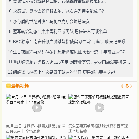
5
曼城亿元报价遭森林回绝，安德森转会或创英超纪录
6
火箭试训奥本锋线悍将霍尔，这次选秀押宝能成吗？
7
矛与盾的世纪对决：马刺尼克斯会师总决赛
8
蓝军转会动态：库库雷利亚或离队 恩佐进入可谈名单
9
BBC独家：南安普顿主帅涉嫌指使实习生当"间谍"，聊天记录曝光引轩然大波
10
生日夜魔咒再现！34岁巴恩斯两度见证抢七奇迹 十年前西决G7也曾送雷霆回家
11
重庆铜梁龙五虎将入选U23国足 刘建业寄语：身披国旗就要拼尽全力
12
阎峰谈吉林德比：这是属于球迷的节日 更是城市荣誉之战
最新视频
更多
06月12日 世界杯小组赛A组第1轮 墨
怎么回事落单阿根廷球迷遭墨西哥球
西哥vs南非 全场录像
迷全场狂嘘