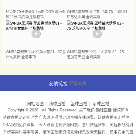
尼克斯29分逆转3-1马刺 OG补篮绝杀
WNBA常规赛 达拉斯飞翼 76 - 100 明
砍33分 福克斯连续犯错
尼苏达山猫 全场集锦
WNBA常规赛 菲尼克斯水星81 - 87金
WNBA常规赛 亚特兰大梦想 82 - 75
州女武神 全场集锦
芝加哥天空 全场集锦
友情链接
劲球直播
网站地图
劲球直播
篮球直播
足球直播
Copyright © 2026 . All Rights Reserved. 关于我们
劲球直播
版权所有
劲球直播网24小时为广大球迷提供足球直播在线观看、篮球直播吧无插件、
NBA视频免费直播、五大联赛比赛录像回放、意甲赛程赛果、英超积分榜射
手榜等实时赛事服务，录像回放和资讯完全绿色安全无插件，稳定安全的直