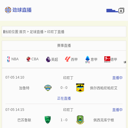
页
当前位置:
首页
足球直播
印尼丁直播
直播
直播
赛事直播
录像
NBA
CBA
意甲
英超
西甲
德甲
新闻
07-05 14:10
印尼丁
直播中
0
-
0
加鲁特
佩尔西帕尼帕尼艾
正在直播
07-05 14:15
印尼丁
直播中
1
-
0
巴苏鲁联
佩西克库宁根