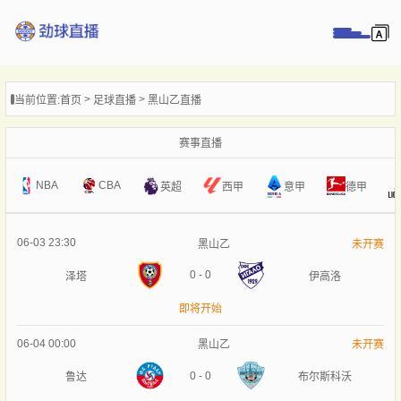
页
当前位置:
首页
足球直播
黑山乙直播
直播
直播
赛事直播
录像
NBA
CBA
意甲
英超
西甲
德甲
新闻
06-03 23:30
黑山乙
未开赛
0
-
0
泽塔
伊高洛
即将开始
06-04 00:00
黑山乙
未开赛
0
-
0
鲁达
布尔斯科沃