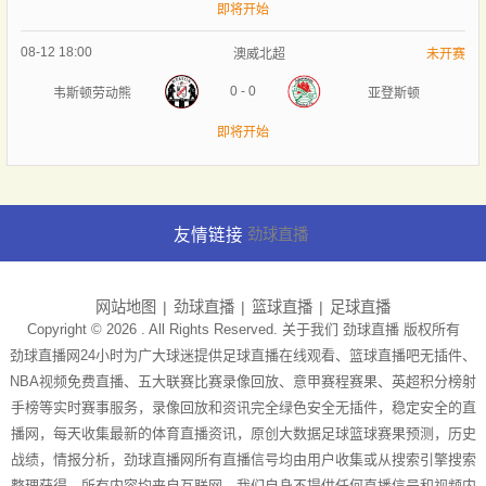
即将开始
08-12 18:00
澳威北超
未开赛
0
-
0
韦斯顿劳动熊
亚登斯顿
即将开始
友情链接
劲球直播
网站地图
劲球直播
篮球直播
足球直播
Copyright © 2026 . All Rights Reserved. 关于我们
劲球直播
版权所有
劲球直播网24小时为广大球迷提供足球直播在线观看、篮球直播吧无插件、
NBA视频免费直播、五大联赛比赛录像回放、意甲赛程赛果、英超积分榜射
手榜等实时赛事服务，录像回放和资讯完全绿色安全无插件，稳定安全的直
播网，每天收集最新的体育直播资讯，原创大数据足球篮球赛果预测，历史
战绩，情报分析，劲球直播网所有直播信号均由用户收集或从搜索引擎搜索
整理获得，所有内容均来自互联网，我们自身不提供任何直播信号和视频内