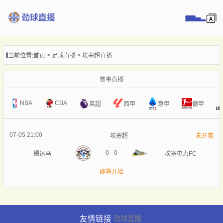
页
当前位置:
首页
足球直播
埃塞超直播
直播
直播
赛事直播
录像
NBA
CBA
意甲
英超
西甲
德甲
新闻
07-05 21:00
埃塞超
未开赛
0
-
0
锡达马
埃塞电力FC
即将开始
友情链接
劲球直播