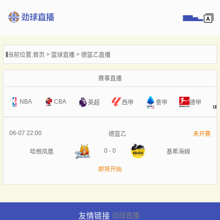
页
当前位置:
首页
篮球直播
德篮乙直播
直播
直播
赛事直播
录像
NBA
CBA
意甲
英超
西甲
德甲
新闻
06-07 22:00
德篮乙
未开赛
0
-
0
哈根凤凰
基希海姆
即将开始
友情链接
劲球直播