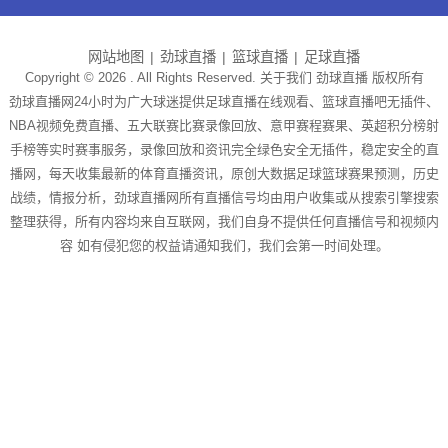
网站地图
劲球直播
篮球直播
足球直播
Copyright © 2026 . All Rights Reserved. 关于我们
劲球直播
版权所有
劲球直播网24小时为广大球迷提供足球直播在线观看、篮球直播吧无插件、
NBA视频免费直播、五大联赛比赛录像回放、意甲赛程赛果、英超积分榜射
手榜等实时赛事服务，录像回放和资讯完全绿色安全无插件，稳定安全的直
播网，每天收集最新的体育直播资讯，原创大数据足球篮球赛果预测，历史
战绩，情报分析，劲球直播网所有直播信号均由用户收集或从搜索引擎搜索
整理获得，所有内容均来自互联网，我们自身不提供任何直播信号和视频内
容 如有侵犯您的权益请通知我们，我们会第一时间处理。