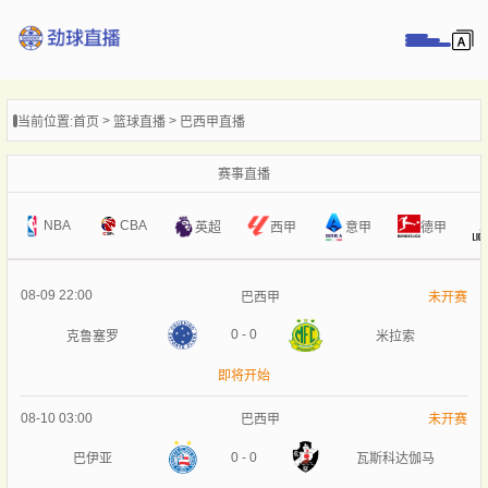
页
当前位置:
首页
篮球直播
巴西甲直播
直播
直播
赛事直播
录像
NBA
CBA
意甲
英超
西甲
德甲
新闻
08-09 22:00
巴西甲
未开赛
0
-
0
克鲁塞罗
米拉索
即将开始
08-10 03:00
巴西甲
未开赛
0
-
0
巴伊亚
瓦斯科达伽马