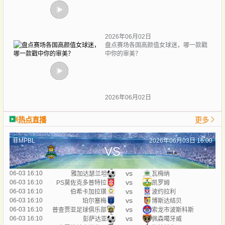
2026年06月02日
盘点赛场各国高颜值女球迷，哪一款戳
中你的审美？
2026年06月02日
热点直播
更多
菲MPBL
2026年06月03日 16:00
VS
vs
06-03 16:10
雅加达瑟兰坦
瓦梅纳
vs
06-03 16:10
PS莫佐克多普特拉
凯罗姆
vs
06-03 16:10
伯希卡加拉璜
波约拉利
vs
06-03 16:10
珀尔塞梅
博斯达结贝
vs
06-03 16:10
普查贾亚足球俱乐部
索龙市波斯科斯
vs
06-03 16:10
彭萨达亚
佩森噶牙威