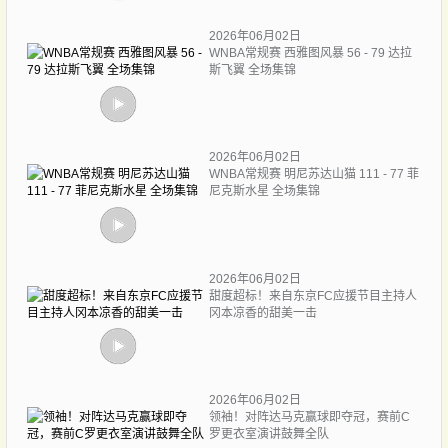
2026年06月02日
WNBA常规赛 西雅图风暴 56 - 79 达拉
斯飞翼 全场集锦
2026年06月02日
WNBA常规赛 明尼苏达山猫 111 - 77 菲
尼克斯水星 全场集锦
2026年06月02日
甜度超标！来自东京FC应援节目主持人
冈本凉香的甜美一击
2026年06月02日
领袖！对阵达马克赢球即夺冠，赛前C
罗更衣室演讲鼓舞全队