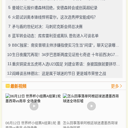
5
曼城亿元报价遭森林回绝，安德森转会或创英超纪录
6
火箭试训奥本锋线悍将霍尔，这次选秀押宝能成吗？
7
矛与盾的世纪对决：马刺尼克斯会师总决赛
8
蓝军转会动态：库库雷利亚或离队 恩佐进入可谈名单
9
BBC独家：南安普顿主帅涉嫌指使实习生当"间谍"，聊天记录曝光引轩然大波
10
生日夜魔咒再现！34岁巴恩斯两度见证抢七奇迹 十年前西决G7也曾送雷霆回家
11
重庆铜梁龙五虎将入选U23国足 刘建业寄语：身披国旗就要拼尽全力
12
阎峰谈吉林德比：这是属于球迷的节日 更是城市荣誉之战
最新视频
更多
06月12日 世界杯小组赛A组第1轮 墨
怎么回事落单阿根廷球迷遭墨西哥球