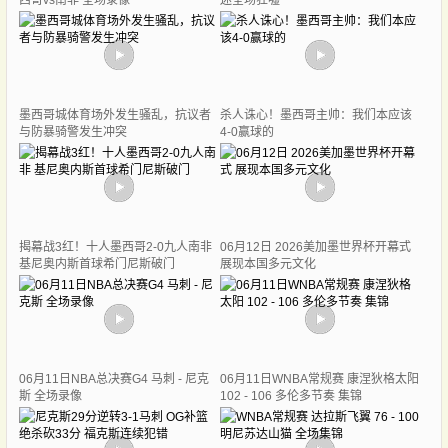
西哥vs南非 全场录像
迷全场狂嘘
墨西哥城体育场外发生骚乱，抗议者
杀人诛心！墨西哥主帅：我们本应该
与防暴骑警发生冲突
4-0赢球的
揭幕战3红！十人墨西哥2-0九人南非
06月12日 2026美加墨世界杯开幕式
基尼奥内斯首球希门尼斯破门
展现本国多元文化
06月11日NBA总决赛G4 马刺 - 尼克
06月11日WNBA常规赛 康涅狄格太阳
斯 全场录像
102 - 106 多伦多节奏 集锦