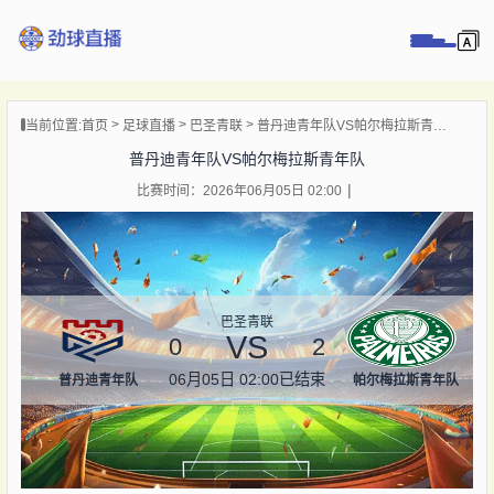
页
当前位置:
首页
足球直播
巴圣青联
普丹迪青年队VS帕尔梅拉斯青年队
直播
普丹迪青年队VS帕尔梅拉斯青年队
直播
比赛时间：2026年06月05日 02:00
录像
新闻
巴圣青联
VS
0
2
06月05日 02:00
已结束
普丹迪青年队
帕尔梅拉斯青年队