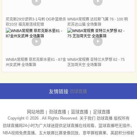
尼克斯29分逆转3-1马刺 OG补篮绝杀
WNBA常规赛 达拉斯飞翼 76 - 100 明
砍33分 福克斯连续犯错
尼苏达山猫 全场集锦
WNBA常规赛 菲尼克斯水星81 - 87金
WNBA常规赛 亚特兰大梦想 82 - 75
州女武神 全场集锦
芝加哥天空 全场集锦
友情链接
劲球直播
网站地图
劲球直播
篮球直播
足球直播
Copyright © 2026 . All Rights Reserved. 关于我们
劲球直播
版权所有
劲球直播网24小时为广大球迷提供足球直播在线观看、篮球直播吧无插件、
NBA视频免费直播、五大联赛比赛录像回放、意甲赛程赛果、英超积分榜射