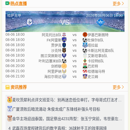
热点直播
更多
哈萨克甲
2026年08月06日 18:00
VS
vs
08-06 18:00
阿克托比B队
伊基巴斯图特
vs
08-06 18:00
FK阿雷斯
杜保尔B队
vs
08-06 18:00
贾伊克
塔拉兹
vs
08-06 18:00
沙克特
卡斯比阿克套B队
vs
08-06 18:00
图兰突厥斯坦
艾斯坦拿B队
vs
08-06 18:00
叶利迈塞米B队
卡拉特B队
vs
08-06 20:00
剑桥联
巴尼特
vs
08-06 21:00
阿里萨纳
哈德瑞马特
vs
08-06 21:00
海拉尔荷达
史兰姆
资讯推荐
更多
1
麦坎茨犀利点评文班亚马：别再迷恋低位单打，字母哥式打法才是未来
2
广厦溃败后暗流涌动 朱俊龙成广东锋线补强头号目标
3
金华主场迎战泰国，国足祭出4231阵型：张玉宁突前，韦世豪左路驰骋
4
武磊百场里程碑背后的数字真相：36球射手王的效率困境