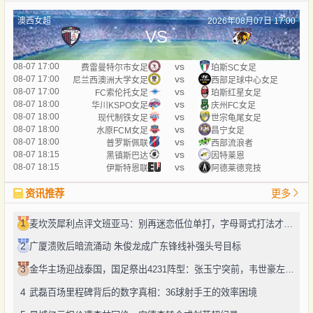
澳西女超
2026年08月07日 17:00
VS
vs
08-07 17:00
费雷曼特尔市女足
珀斯SC女足
vs
08-07 17:00
尼兰西澳洲大学女足
西部足球中心女足
vs
08-07 17:00
FC索伦托女足
珀斯红星女足
vs
08-07 18:00
华川KSPO女足
庆州FC女足
vs
08-07 18:00
现代制铁女足
世宗龟尾女足
vs
08-07 18:00
水原FCM女足
昌宁女足
vs
08-07 18:00
普罗斯佩联
西部流浪者
vs
08-07 18:15
黑镇斯巴达
因特莱恩
vs
08-07 18:15
伊斯特恩联
阿德莱德竞技
资讯推荐
更多
1
麦坎茨犀利点评文班亚马：别再迷恋低位单打，字母哥式打法才是未来
2
广厦溃败后暗流涌动 朱俊龙成广东锋线补强头号目标
3
金华主场迎战泰国，国足祭出4231阵型：张玉宁突前，韦世豪左路驰骋
4
武磊百场里程碑背后的数字真相：36球射手王的效率困境