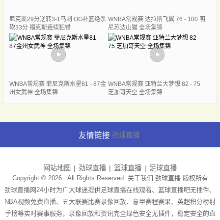
尼克斯29分逆转3-1马刺 OG补篮绝杀
WNBA常规赛 达拉斯飞翼 76 - 100 明
砍33分 福克斯连续犯错
尼苏达山猫 全场集锦
WNBA常规赛 菲尼克斯水星81 - 87金
WNBA常规赛 亚特兰大梦想 82 - 75
州女武神 全场集锦
芝加哥天空 全场集锦
友情链接
劲球直播
网站地图
劲球直播
篮球直播
足球直播
Copyright © 2026 . All Rights Reserved. 关于我们
劲球直播
版权所有
劲球直播网24小时为广大球迷提供足球直播在线观看、篮球直播吧无插件、
NBA视频免费直播、五大联赛比赛录像回放、意甲赛程赛果、英超积分榜射
手榜等实时赛事服务，录像回放和资讯完全绿色安全无插件，稳定安全的直