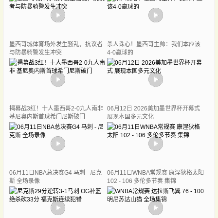
墨西哥城体育场外发生骚乱，抗议者
杀人诛心！墨西哥主帅：我们本应该
与防暴骑警发生冲突
4-0赢球的
揭幕战3红！十人墨西哥2-0九人南非
06月12日 2026美加墨世界杯开幕式
基尼奥内斯首球希门尼斯破门
展现本国多元文化
06月11日NBA总决赛G4 马刺 - 尼克
06月11日WNBA常规赛 康涅狄格太阳
斯 全场录像
102 - 106 多伦多节奏 集锦