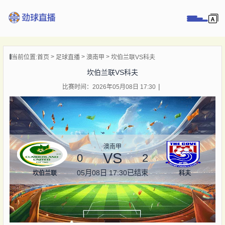
页
当前位置:
首页
足球直播
澳南甲
坎伯兰联VS科夫
直播
坎伯兰联VS科夫
直播
比赛时间：2026年05月08日 17:30
录像
新闻
澳南甲
VS
0
2
05月08日 17:30
已结束
坎伯兰联
科夫