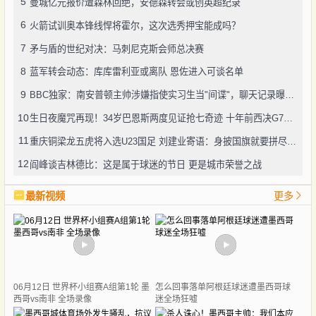
5
曼城亿元报价遭森林回绝，安德森转会或创英超纪录
6
火箭试训奥本锋线悍将霍尔，这次选秀押宝能成吗？
7
矛与盾的世纪对决：马刺尼克斯会师总决赛
8
蓝军转会动态：库库雷利亚或离队 恩佐进入可谈名单
9
BBC独家：南安普顿主帅涉嫌指使实习生当"间谍"，聊天记录曝光引轩然大波
10
生日夜魔咒再现！34岁巴恩斯两度见证抢七奇迹 十年前西决G7也曾送雷霆回家
11
重庆铜梁龙五虎将入选U23国足 刘建业寄语：身披国旗就要拼尽全力
12
阎峰谈吉林德比：这是属于球迷的节日 更是城市荣誉之战
最新视频
更多
06月12日 世界杯小组赛A组第1轮 墨
怎么回事落单阿根廷球迷遭墨西哥球
西哥vs南非 全场录像
迷全场狂嘘